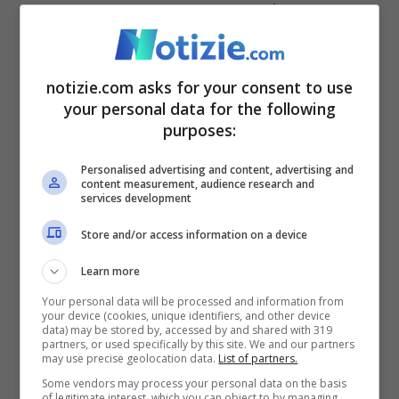
spaventato anche se poi tutto è rientrato:
“
Lui ha avuto un trauma, credo sia stata
una gomitata, mentre giocava, quindi è
notizie.com asks for your consent to use
tutto compatibile e spiegabile, anche
your personal data for the following
purposes:
perché quando ci sono traumi di questo
tipo che possono essere leggeri o meno,
Personalised advertising and content, advertising and
content measurement, audience research and
services development
non bisogna mai dimenticare che anche e
soprattutto il cuore è un muscolo e quando
Store and/or access information on a device
viene sollecitato con un trauma come tutti
Learn more
i muscoli, reagisce, in più ha avuto anche
Your personal data will be processed and information from
your device (cookies, unique identifiers, and other device
un minimo pneumotorace,
problema del
data) may be stored by, accessed by and shared with 319
partners, or used specifically by this site. We and our partners
may use precise geolocation data.
List of partners.
polmone che sta nelle vicinanze anzi,
Some vendors may process your personal data on the basis
sovrasta leggermente il cuore
, e in quel
of legitimate interest, which you can object to by managing