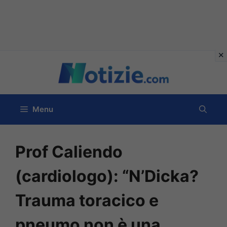
Vai
al
contenuto
Menu
Prof Caliendo
(cardiologo): “N’Dicka?
Trauma toracico e
pneumo non è una