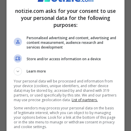
notizie.com asks for your consent to use
Secondo l’accusa l’uomo
your personal data for the following
non sarebbe riuscito a
purposes:
frenarsi
Personalised advertising and content, advertising and
content measurement, audience research and
services development
Store and/or access information on a device
Learn more
Your personal data will be processed and information from
your device (cookies, unique identifiers, and other device
data) may be stored by, accessed by and shared with 319
partners, or used specifically by this site. We and our partners
may use precise geolocation data.
List of partners.
Some vendors may process your personal data on the basis
of legitimate interest, which you can object to by managing
your options below. Look for a link at the bottom of this page
or in the site menu to manage or withdraw consent in privacy
and cookie settings.