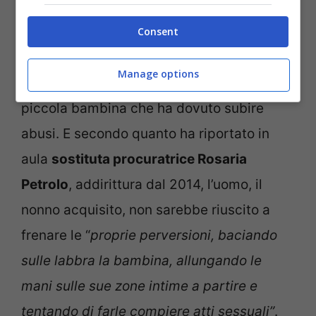
Consent
Una macchina dei carabinieri (Ansa Notizie.com)
Manage options
Una storia raccapricciante, con una
piccola bambina che ha dovuto subire
abusi. E secondo quanto ha riportato in
aula
sostituta procuratrice Rosaria
Petrolo
, addirittura dal 2014, l’uomo, il
nonno acquisito, non sarebbe riuscito a
frenare le “
proprie perversioni, baciando
sulle labbra la bambina, allungando le
mani sulle sue zone intime a partire e
tentando di farle compiere atti sessuali”
.