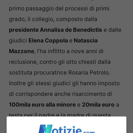
primo passaggio del processi di primi
grado, il collegio, composto dalla
presidente Annalisa de Benedictis
e dalle
giudici
Elena Coppola
e
Natascia
Mazzone
, l’ha inflitto a nove anni di
reclusione, contro gli otto chiesti dalla
sostituta procuratrice Rosaria Petrolo.
Inoltre gli stessi giudici gli hanno imposto
di corrispondere anche risarcimento di
100mila euro alla minore
e
20mila euro
a
testa per il padre e la madre di questa
piccola bambina.