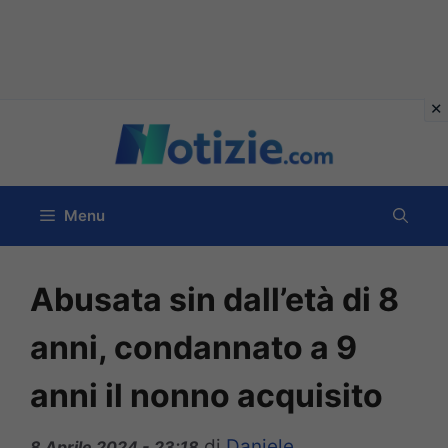
Vai
al
contenuto
Menu
Abusata sin dall’età di 8
anni, condannato a 9
anni il nonno acquisito
di
Daniele
8 Aprile 2024 - 23:18