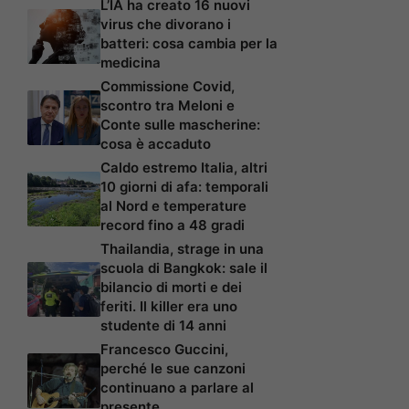
L’IA ha creato 16 nuovi
virus che divorano i
batteri: cosa cambia per la
medicina
Commissione Covid,
scontro tra Meloni e
Conte sulle mascherine:
cosa è accaduto
Caldo estremo Italia, altri
10 giorni di afa: temporali
al Nord e temperature
record fino a 48 gradi
Thailandia, strage in una
scuola di Bangkok: sale il
bilancio di morti e dei
feriti. Il killer era uno
studente di 14 anni
Francesco Guccini,
perché le sue canzoni
continuano a parlare al
presente