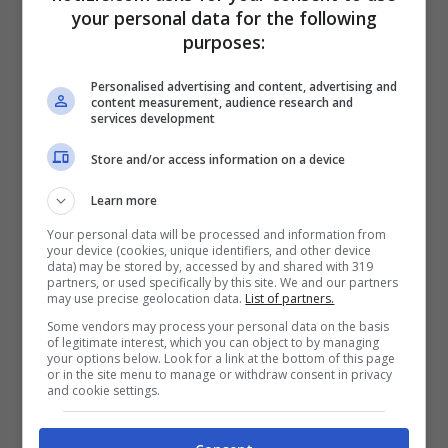
your personal data for the following
con queste situazioni”
purposes:
Personalised advertising and content, advertising and
content measurement, audience research and
services development
Store and/or access information on a device
Learn more
Your personal data will be processed and information from
your device (cookies, unique identifiers, and other device
data) may be stored by, accessed by and shared with 319
partners, or used specifically by this site. We and our partners
may use precise geolocation data.
List of partners.
Some vendors may process your personal data on the basis
of legitimate interest, which you can object to by managing
La contestazione a Molinari all’università di Napoli
your options below. Look for a link at the bottom of this page
or in the site menu to manage or withdraw consent in privacy
Federico II (Ansa Notizie.com)
and cookie settings.
La presidente
Iannantuoni
ne ha parlato