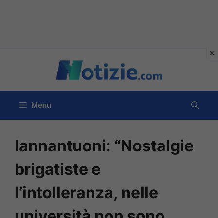
Vai
al
contenuto
Menu
Iannantuoni: “Nostalgie
brigatiste e
l’intolleranza, nelle
università non sono