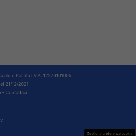
cale e Partita I.V.A. 12279101005
del 21/12/2021
o -
Contattaci
dv
Gestione preferenze cookie