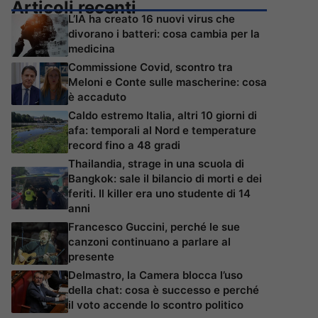
Articoli recenti
L’IA ha creato 16 nuovi virus che
divorano i batteri: cosa cambia per la
medicina
Commissione Covid, scontro tra
Meloni e Conte sulle mascherine: cosa
è accaduto
Caldo estremo Italia, altri 10 giorni di
afa: temporali al Nord e temperature
record fino a 48 gradi
Thailandia, strage in una scuola di
Bangkok: sale il bilancio di morti e dei
feriti. Il killer era uno studente di 14
anni
Francesco Guccini, perché le sue
canzoni continuano a parlare al
presente
Delmastro, la Camera blocca l’uso
della chat: cosa è successo e perché
il voto accende lo scontro politico