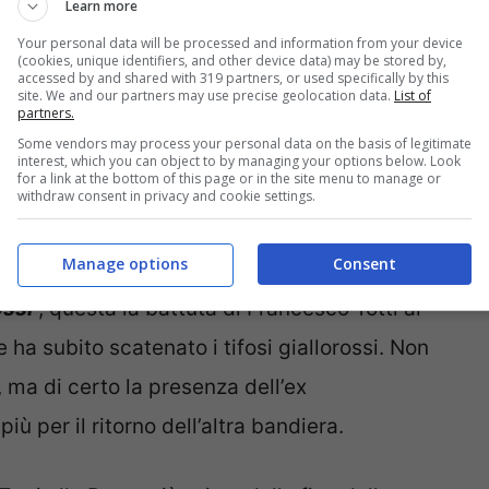
Learn more
Your personal data will be processed and information from your device
(cookies, unique identifiers, and other device data) may be stored by,
accessed by and shared with 319 partners, or used specifically by this
site. We and our partners may use precise geolocation data.
List of
partners.
Some vendors may process your personal data on the basis of legitimate
interest, which you can object to by managing your options below. Look
for a link at the bottom of this page or in the site menu to manage or
withdraw consent in privacy and cookie settings.
– © Ansa
Manage options
Consent
ossi
“, questa la battuta di Francesco Totti ai
 ha subito scatenato i tifosi giallorossi. Non
 ma di certo la presenza dell’ex
ù per il ritorno dell’altra bandiera.