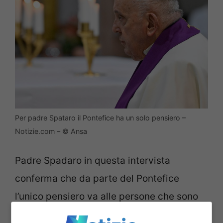
Per padre Spataro il Pontefice ha un solo pensiero –
Notizie.com – © Ansa
Padre Spadaro in questa intervista
conferma che da parte del Pontefice
l’unico pensiero va alle persone che sono
stremate da questa guerra. “
In lui non c’è