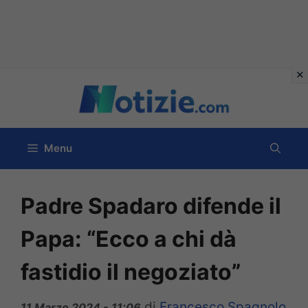
Vai
al
contenuto
Menu
Padre Spadaro difende il
Papa: “Ecco a chi dà
fastidio il negoziato”
di
Francesco Spagnolo
11 Marzo 2024 - 11:06