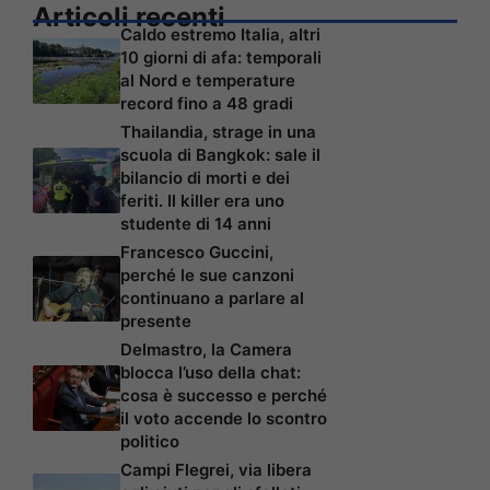
Articoli recenti
Caldo estremo Italia, altri
10 giorni di afa: temporali
al Nord e temperature
record fino a 48 gradi
Thailandia, strage in una
scuola di Bangkok: sale il
bilancio di morti e dei
feriti. Il killer era uno
studente di 14 anni
Francesco Guccini,
perché le sue canzoni
continuano a parlare al
presente
Delmastro, la Camera
blocca l’uso della chat:
cosa è successo e perché
il voto accende lo scontro
politico
Campi Flegrei, via libera