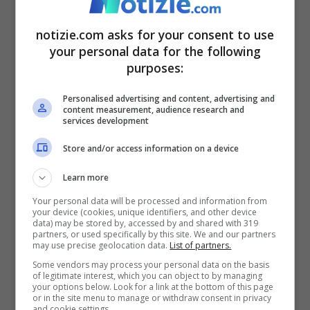
nessuna forma di retorica bellica.
E’ il
notizie.com asks for your consent to use
Vangelo a chiedere l’amore per il nemico
“,
your personal data for the following
spiega ancora il sottosegretario del
purposes:
Dicastero per la cultura e l’educazione.
Personalised advertising and content, advertising and
content measurement, audience research and
services development
Quindi nessuna richiesta di arrendersi, ma
Store and/or access information on a device
aprire ad un negoziato che possa
Learn more
consentire di mettere fine ad un conflitto
Your personal data will be processed and information from
che ormai va avanti da diverso tempo.
your device (cookies, unique identifiers, and other device
data) may be stored by, accessed by and shared with 319
Naturalmente non sarà semplice
partners, or used specifically by this site. We and our partners
may use precise geolocation data.
List of partners.
considerando che Zelensky non ha alcuna
Some vendors may process your personal data on the basis
of legitimate interest, which you can object to by managing
intenzione di fermare il conflitto e sedersi
your options below. Look for a link at the bottom of this page
or in the site menu to manage or withdraw consent in privacy
ad un tavolo con Putin per trovare un
and cookie settings.