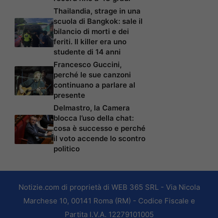
Thailandia, strage in una
scuola di Bangkok: sale il
bilancio di morti e dei
feriti. Il killer era uno
studente di 14 anni
Francesco Guccini,
perché le sue canzoni
continuano a parlare al
presente
Delmastro, la Camera
blocca l’uso della chat:
cosa è successo e perché
il voto accende lo scontro
politico
Notizie.com di proprietà di WEB 365 SRL - Via Nicola
Marchese 10, 00141 Roma (RM) - Codice Fiscale e
Partita I.V.A. 12279101005