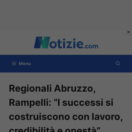
Vai
al
contenuto
Menu
Regionali Abruzzo,
Rampelli: “I successi si
costruiscono con lavoro,
credibilità e onestà”