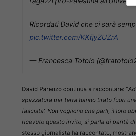
ragazzi pro-Palestina all’Univers
Ricordati David che ci sarà sempr
pic.twitter.com/KKfjyZUZrA
— Francesca Totolo (@fratotolo
David Parenzo continua a raccontare: “
Ad
spazzatura per terra hanno tirato fuori u
fascista’
. Non vogliono che parli, il loro o
ricevuto questo invito, si parla di parità d
stesso giornalista ha raccontato, mostra