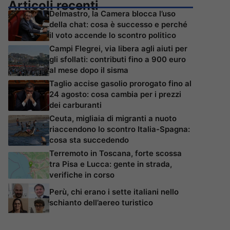
Articoli recenti
Delmastro, la Camera blocca l’uso
della chat: cosa è successo e perché
il voto accende lo scontro politico
Campi Flegrei, via libera agli aiuti per
gli sfollati: contributi fino a 900 euro
al mese dopo il sisma
Taglio accise gasolio prorogato fino al
24 agosto: cosa cambia per i prezzi
dei carburanti
Ceuta, migliaia di migranti a nuoto
riaccendono lo scontro Italia-Spagna:
cosa sta succedendo
Terremoto in Toscana, forte scossa
tra Pisa e Lucca: gente in strada,
verifiche in corso
Perù, chi erano i sette italiani nello
schianto dell’aereo turistico