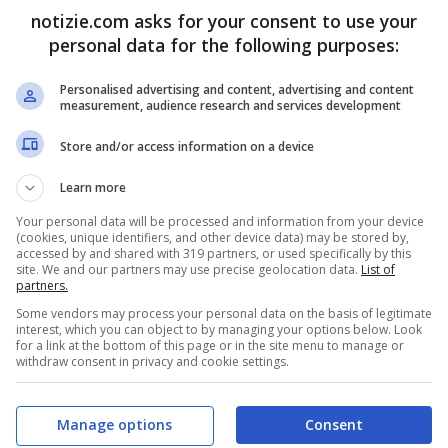
notizie.com asks for your consent to use your
personal data for the following purposes:
creenshot Notizie.com)
Personalised advertising and content, advertising and content
measurement, audience research and services development
Parenzo
fa sui social in un video girato da lui e
uppo di ragazzi che l’ha
contestato
nel corso di
Store and/or access information on a device
 il quale avrebbe dovuto parlare
. Non solo. Nel
Learn more
e battono insistentemente sul vetro creando un
Your personal data will be processed and information from your device
(cookies, unique identifiers, and other device data) may be stored by,
cioso e intimidatorio.
accessed by and shared with 319 partners, or used specifically by this
site. We and our partners may use precise geolocation data.
List of
partners.
Some vendors may process your personal data on the basis of legitimate
interest, which you can object to by managing your options below. Look
for a link at the bottom of this page or in the site menu to manage or
withdraw consent in privacy and cookie settings.
ENZO
contestato da un gruppo di
Manage options
Consent