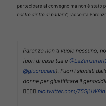
partecipare al convegno ma non è stato po
nostro diritto di parlare
“, racconta Parenz
Parenzo non ti vuole nessuno, no
fuori di casa tua e
@LaZanzaraR
@giucruciani
). Fuori i sionisti da
donne per giustificare il genocid
✌🏾🇵🇸
pic.twitter.com/755jUW8lh