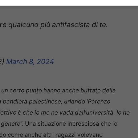
ità La Sapienza di Roma.
e qualcuno più antifascista di te.
2)
March 8, 2024
 un certo punto hanno anche buttato della
na bandiera palestinese,
urlando ‘Parenzo
biettivo è che io me ne vada dall’università. Io ho
i genere
“. Una situazione incresciosa che lo
ndo come anche altri ragazzi volevano