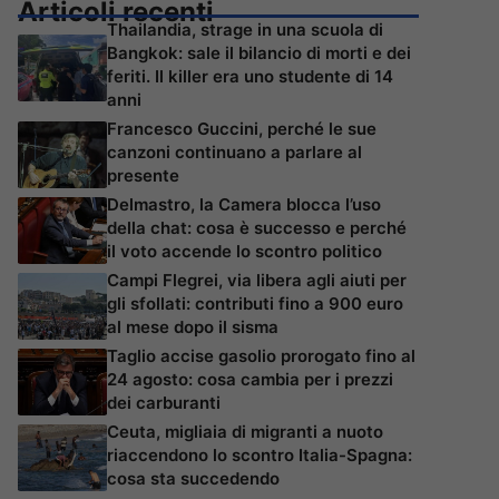
Articoli recenti
Thailandia, strage in una scuola di
Bangkok: sale il bilancio di morti e dei
feriti. Il killer era uno studente di 14
anni
Francesco Guccini, perché le sue
canzoni continuano a parlare al
presente
Delmastro, la Camera blocca l’uso
della chat: cosa è successo e perché
il voto accende lo scontro politico
Campi Flegrei, via libera agli aiuti per
gli sfollati: contributi fino a 900 euro
al mese dopo il sisma
Taglio accise gasolio prorogato fino al
24 agosto: cosa cambia per i prezzi
dei carburanti
Ceuta, migliaia di migranti a nuoto
riaccendono lo scontro Italia-Spagna:
cosa sta succedendo