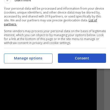
Learn more
l momento"
Your personal data will be processed and information from your device
(cookies, unique identifiers, and other device data) may be stored by,
accessed by and shared with 319 partners, or used specifically by this
site. We and our partners may use precise geolocation data.
List of
pi, leader di Noi Moderati.
partners.
Some vendors may process your personal data on the basis of legitimate
interest, which you can object to by managing your options below. Look
for a link at the bottom of this page or in the site menu to manage or
withdraw consent in privacy and cookie settings.
Manage options
Consent