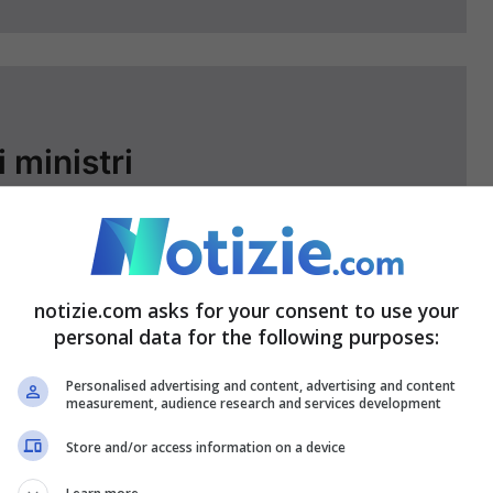
 ministri
Qui il
comunicato
con le decisioni prese dal
notizie.com asks for your consent to use your
personal data for the following purposes:
Personalised advertising and content, advertising and content
measurement, audience research and services development
Store and/or access information on a device
ema serio su cui discutere,