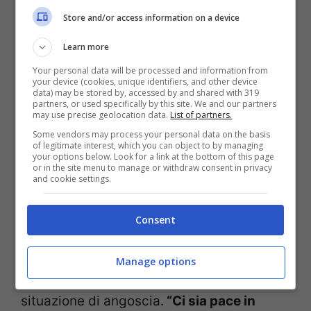
cercare di riportare un minimo di
Store and/or access information on a device
ragionevolezza tra le parti. Anche se in
Learn more
questo momento sembra difficile”.
Your personal data will be processed and information from
your device (cookies, unique identifiers, and other device
data) may be stored by, accessed by and shared with 319
Il cardinale ha rivelato di essersi
partners, or used specifically by this site. We and our partners
may use precise geolocation data.
List of partners.
consultato con la Santa Sede. Non a caso,
Some vendors may process your personal data on the basis
of legitimate interest, which you can object to by managing
nelle parole di Francesco pronunciate
your options below. Look for a link at the bottom of this page
or in the site menu to manage or withdraw consent in privacy
dopo l’Angelus domenicale, si è riversato
and cookie settings.
tutto il suo dolore per quanto sta
Consent
accadendo in Israele. Il Papa ha pregato
per le famiglie delle vittime e per tutti
Manage options
coloro che si trovano in una straziante
situazione di angoscia.
“Ci sia pace in