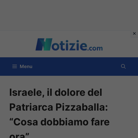
Vai
al
contenuto
Menu
Israele, il dolore del
Patriarca Pizzaballa:
“Cosa dobbiamo fare
ora”