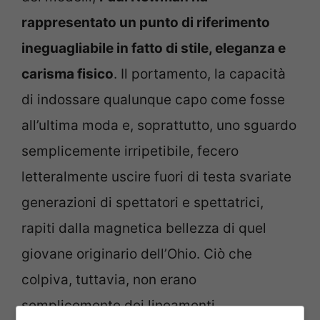
rappresentato un punto di riferimento
ineguagliabile in fatto di stile, eleganza e
carisma fisico
. Il portamento, la capacità
di indossare qualunque capo come fosse
all’ultima moda e, soprattutto, uno sguardo
semplicemente irripetibile, fecero
letteralmente uscire fuori di testa svariate
generazioni di spettatori e spettatrici,
rapiti dalla magnetica bellezza di quel
giovane originario dell’Ohio. Ciò che
colpiva, tuttavia, non erano
semplicemente dei lineamenti