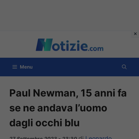
Vai
al
contenuto
Menu
Paul Newman, 15 anni fa
se ne andava l’uomo
dagli occhi blu
di
Leonardo
27 Settembre 2023 - 23:30