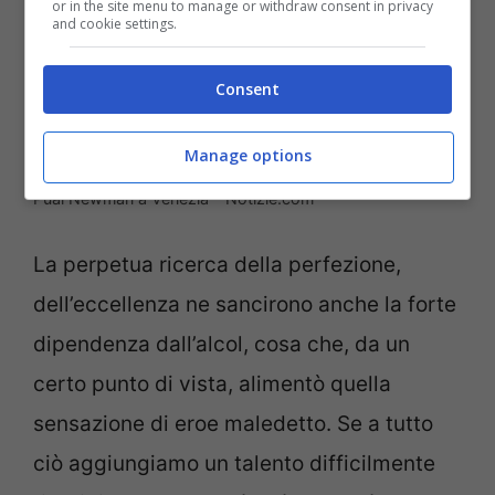
or in the site menu to manage or withdraw consent in privacy
and cookie settings.
Consent
Manage options
Pual Newman a Venezia – Notizie.com
La perpetua ricerca della perfezione,
dell’eccellenza ne sancirono anche la forte
dipendenza dall’alcol, cosa che, da un
certo punto di vista, alimentò quella
sensazione di eroe maledetto. Se a tutto
ciò aggiungiamo un talento difficilmente