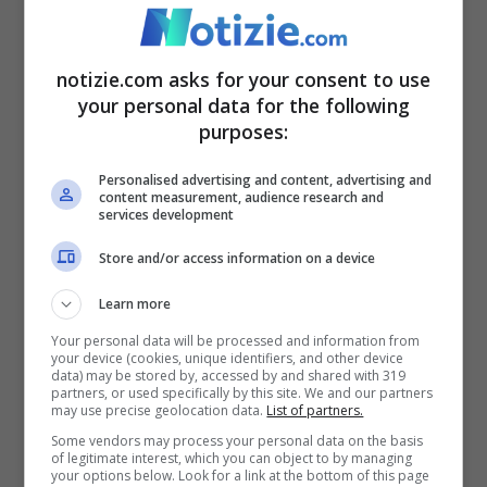
oggettivamente gradevoli, ma una
commistione di fattori:
l’armonia dei
notizie.com asks for your consent to use
movimenti, la sensualità e,
your personal data for the following
purposes:
paradossalmente, un tormento
esistenziale, che veniva costantemente
Personalised advertising and content, advertising and
content measurement, audience research and
estrinsecato proprio da quelle splendide
services development
biglie blu, in grado di catturare anche la
Store and/or access information on a device
più flebile traccia di luce presente in una
Learn more
stanza.
Your personal data will be processed and information from
your device (cookies, unique identifiers, and other device
data) may be stored by, accessed by and shared with 319
partners, or used specifically by this site. We and our partners
may use precise geolocation data.
List of partners.
Some vendors may process your personal data on the basis
of legitimate interest, which you can object to by managing
your options below. Look for a link at the bottom of this page