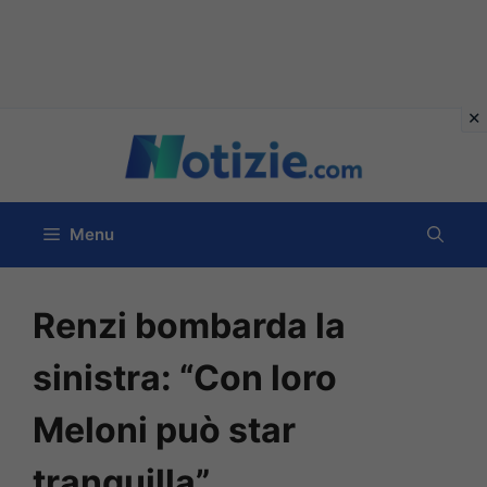
Vai
al
contenuto
Menu
Renzi bombarda la
sinistra: “Con loro
Meloni può star
tranquilla”