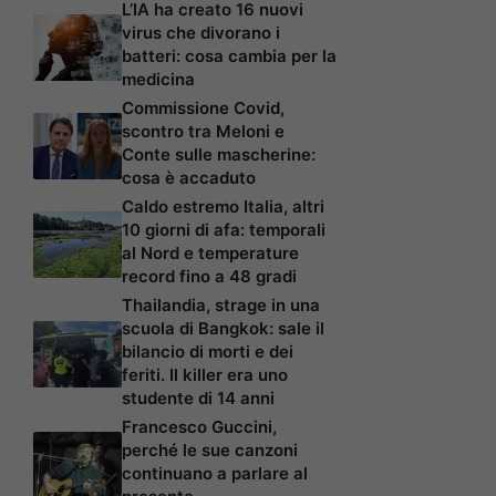
L’IA ha creato 16 nuovi
virus che divorano i
batteri: cosa cambia per la
medicina
Commissione Covid,
scontro tra Meloni e
Conte sulle mascherine:
cosa è accaduto
Caldo estremo Italia, altri
10 giorni di afa: temporali
al Nord e temperature
record fino a 48 gradi
Thailandia, strage in una
scuola di Bangkok: sale il
bilancio di morti e dei
feriti. Il killer era uno
studente di 14 anni
Francesco Guccini,
perché le sue canzoni
continuano a parlare al