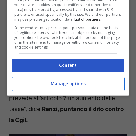
your device (cookies, unique identifiers, and other device
data) may be stored by, accessed by and shared with 319
sui giovani ma ha tagliato i soldi sulla
partners, or used specifically by this site. We and our partners
may use precise geolocation data.
List of partners.
18App e regalato 892 milioni alle società
Some vendors may process your personal data on the basis
di serie A, con uno scandalo assoluto. I
of legitimate interest, which you can object to by managing
your options below. Look for a link at the bottom of this page
or in the site menu to manage or withdraw consent in privacy
populisti sono bravi in campagna
and cookie settings.
elettorale ma perdono la faccia quando
governano”, dice Renzi. Poi c’è il tema del
Consent
salario minimo, “tornato di moda solo
Manage options
perché nella proposta Conte-Cgil si
prevede all’articolo 7 un aumento delle
tasse”, dice
Renzi, puntando il dito contro
la Cgil.