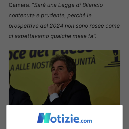
Camera. “
Sarà una Legge di Bilancio
contenuta e prudente, perché le
prospettive del 2024 non sono rosee come
ci aspettavamo qualche mese fa”.