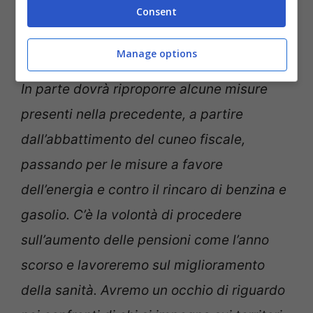
Consent
Su cosa punterà la Manovra?
“La Legge di Bilancio, se segue quella
Manage options
dell’anno passato, sarà di oltre 40 miliardi.
In parte dovrà riproporre alcune misure
presenti nella precedente, a partire
dall’abbattimento del cuneo fiscale,
passando per le misure a favore
dell’energia e contro il rincaro di benzina e
gasolio. C’è la volontà di procedere
sull’aumento delle pensioni come l’anno
scorso e lavoreremo sul miglioramento
della sanità. Avremo un occhio di riguardo