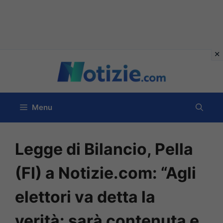
Vai
al
contenuto
Menu
Legge di Bilancio, Pella
(FI) a Notizie.com: “Agli
elettori va detta la
verità: sarà contenuta e