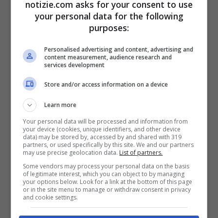
Legge di Bilancio, Pella (FI) a Notizie.com: “Agli elettori va
notizie.com asks for your consent to use
detta la verità: sarà contenuta e prudente” (Ansa Foto)
your personal data for the following
purposes:
notizie.com
Personalised advertising and content, advertising and
Onorevole Pella, il nodo da sciogliere è
content measurement, audience research and
services development
dove attingere le risorse.
Store and/or access information on a device
“
Dovremo concentrarci sulle risorse che
Learn more
arrivano dai cittadini e bisogna capire se il
Your personal data will be processed and information from
governo deciderà di procedere con uno
your device (cookies, unique identifiers, and other device
data) may be stored by, accessed by and shared with 319
scostamento di bilancio che consenta di
partners, or used specifically by this site. We and our partners
may use precise geolocation data.
List of partners.
trovare dai 3 ai 5 miliardi, che potrebbero
Some vendors may process your personal data on the basis
of legitimate interest, which you can object to by managing
essere importanti per il rilancio economico
your options below. Look for a link at the bottom of this page
or in the site menu to manage or withdraw consent in privacy
e il sostegno alle famiglie”;
and cookie settings.