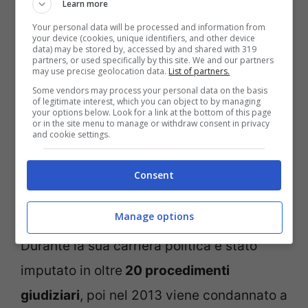
Learn more
epoche precedenti solo da Benito
Your personal data will be processed and information from
Mussolini e Giovanni Giolitti. Va anche
your device (cookies, unique identifiers, and other device
data) may be stored by, accessed by and shared with 319
partners, or used specifically by this site. We and our partners
ricordato che Silvio Berlusconi ha guidato i
may use precise geolocation data.
List of partners.
due governi più lunghi della Repubblica
Some vendors may process your personal data on the basis
of legitimate interest, which you can object to by managing
italiana.
your options below. Look for a link at the bottom of this page
or in the site menu to manage or withdraw consent in privacy
and cookie settings.
Berlusconi, la discesa in
Consent
campo nel 1994 e quel
discorso che passò alla storia
Manage options
Durante la sua carriera politica è stato
imputato in oltre
20 procedimenti
giudiziari
, poi nel 2013 viene condannato a