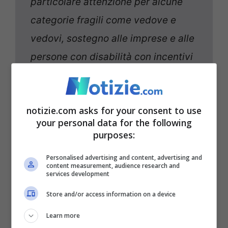
particolare attenzione per alcune
categorie fragili come vedove e
vedovi, sostegno alle imprese e alle
persone con disabilità con incentivi
per chi le assume, riforma del
reddito di cittadinanza per punire i
notizie.com asks for your consent to use
furbetti e proteggere chi non può
your personal data for the following
lavorare. Grande soddisfazione
purposes:
della Lega ala Termine del Cdm del
Personalised advertising and content, advertising and
primo Maggio. Se altri preferiscono
content measurement, audience research and
services development
le polemiche, il governo risponde
Store and/or access information on a device
con i fatti”.
Così fonti della Lega
Learn more