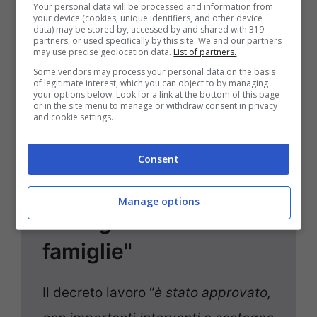
Your personal data will be processed and information from
your device (cookies, unique identifiers, and other device
data) may be stored by, accessed by and shared with 319
partners, or used specifically by this site. We and our partners
may use precise geolocation data.
List of partners.
Some vendors may process your personal data on the basis
01 Maggio
13:15
of legitimate interest, which you can object to by managing
your options below. Look for a link at the bottom of this page
DL Lavoro, ministro
or in the site menu to manage or withdraw consent in privacy
and cookie settings.
Calderone:
"Approvato, con
Consent
importanti interventi a
Manage options
sostegno delle
famiglie"
Il decreto lavoro “
è stato approvato,