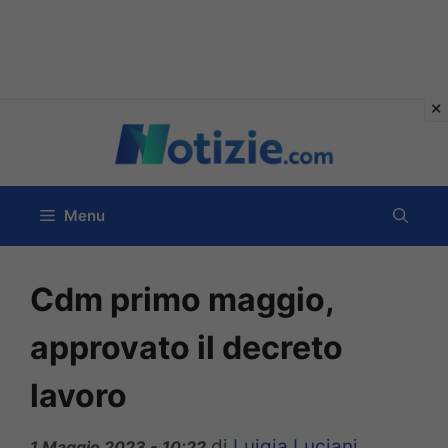
Vai
al
contenuto
Menu
Cdm primo maggio,
approvato il decreto
lavoro
di
Luigia Luciani
1 Maggio 2023 - 10:22