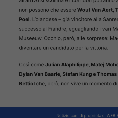
all’arrivo si scollina e i corridori potranno
non possono che essere
Wout Van Aert, 
Poel
. L’olandese – già vincitore alla Sanr
successo al Fiandre, eguagliando i vari 
Museeuw. Occhio, però, alle sorprese: Ma
diventare un candidato per la vittoria.
Così come
Julian Alaphilippe, Matej Moh
Dylan Van Baarle, Stefan Kung e Thomas
Bettiol
che, però, non vive un momento di 
Notizie.com di proprietà di WEB 