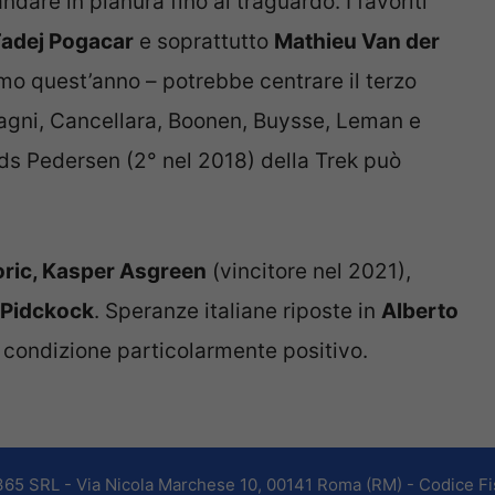
 andare in pianura fino al traguardo. I favoriti
Tadej Pogacar
e soprattutto
Mathieu Van der
emo quest’anno – potrebbe centrare il terzo
Magni, Cancellara, Boonen, Buysse, Leman e
ds Pedersen (2° nel 2018) della Trek può
oric, Kasper Asgreen
(vincitore nel 2021),
 Pidckock
. Speranze italiane riposte in
Alberto
condizione particolarmente positivo.
365 SRL - Via Nicola Marchese 10, 00141 Roma (RM) - Codice Fis