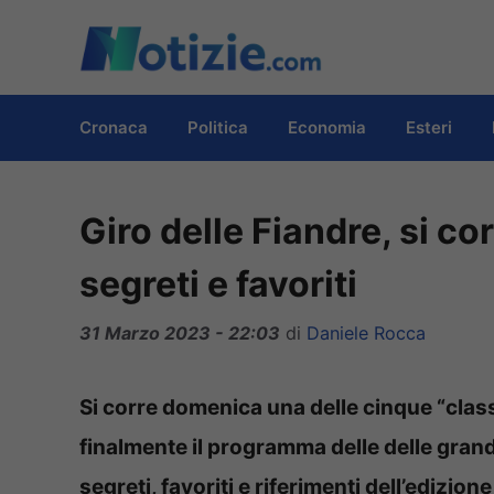
Vai
al
contenuto
Cronaca
Politica
Economia
Esteri
Giro delle Fiandre, si c
segreti e favoriti
31 Marzo 2023 - 22:03
di
Daniele Rocca
Si corre domenica una delle cinque “class
finalmente il programma delle delle gran
segreti, favoriti e riferimenti dell’edizion