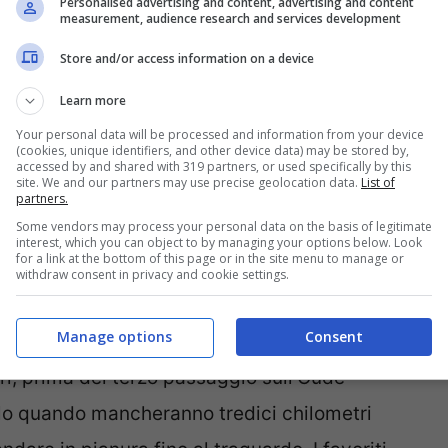
Personalised advertising and content, advertising and content
measurement, audience research and services development
l’Huisepontweg, primo tratto in pavé della gara.
Store and/or access information on a device
Ast, antipasto degno per arrivare per la
Learn more
 11,6% massimo).
Your personal data will be processed and information from your device
(cookies, unique identifiers, and other device data) may be stored by,
i
accessed by and shared with 319 partners, or used specifically by this
site. We and our partners may use precise geolocation data.
List of
partners.
Some vendors may process your personal data on the basis of legitimate
no: ottanta chilometri muri e tratti in pavé,
interest, which you can object to by managing your options below. Look
for a link at the bottom of this page or in the site menu to manage or
quando saranno passati 219 km dall’inizio
withdraw consent in privacy and cookie settings.
 sul Pateberg (360 metri al 12,9% di pendenza
Manage options
Consent
sarà qui ormai completa, ma la corsa regala
ri, prima del terzo passaggio sull’Oude
lo quando mancheranno tredici chilometri