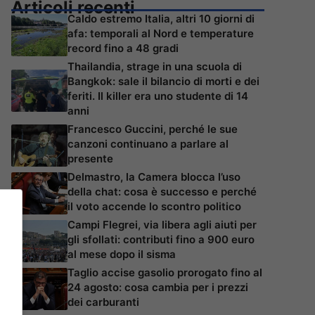
Articoli recenti
Caldo estremo Italia, altri 10 giorni di
afa: temporali al Nord e temperature
record fino a 48 gradi
Thailandia, strage in una scuola di
Bangkok: sale il bilancio di morti e dei
feriti. Il killer era uno studente di 14
anni
Francesco Guccini, perché le sue
canzoni continuano a parlare al
presente
Delmastro, la Camera blocca l’uso
della chat: cosa è successo e perché
il voto accende lo scontro politico
Campi Flegrei, via libera agli aiuti per
gli sfollati: contributi fino a 900 euro
al mese dopo il sisma
Taglio accise gasolio prorogato fino al
24 agosto: cosa cambia per i prezzi
dei carburanti