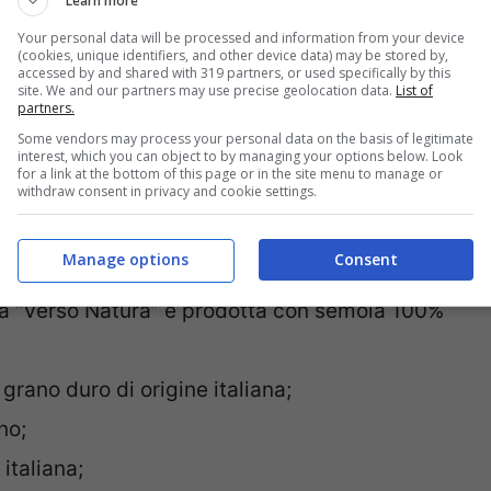
Learn more
ati in Italia;
Your personal data will be processed and information from your device
(cookies, unique identifiers, and other device data) may be stored by,
iana;
accessed by and shared with 319 partners, or used specifically by this
site. We and our partners may use precise geolocation data.
List of
partners.
iano macinato fresco nel mulino di Salerno;
Some vendors may process your personal data on the basis of legitimate
taliano;
interest, which you can object to by managing your options below. Look
for a link at the bottom of this page or in the site menu to manage or
e che “per i formati classici della pasta
withdraw consent in privacy and cookie settings.
a utilizza grano 100% italiano selezionato”;
Manage options
Consent
a;
inea “Verso Natura” è prodotta con semola 100%
 grano duro di origine italiana;
no;
italiana;