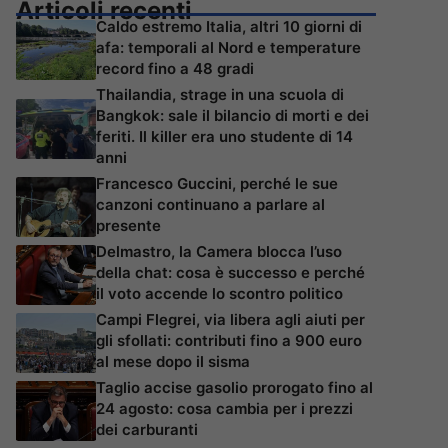
Articoli recenti
Caldo estremo Italia, altri 10 giorni di
afa: temporali al Nord e temperature
record fino a 48 gradi
Thailandia, strage in una scuola di
Bangkok: sale il bilancio di morti e dei
feriti. Il killer era uno studente di 14
anni
Francesco Guccini, perché le sue
canzoni continuano a parlare al
presente
Delmastro, la Camera blocca l’uso
della chat: cosa è successo e perché
il voto accende lo scontro politico
Campi Flegrei, via libera agli aiuti per
gli sfollati: contributi fino a 900 euro
al mese dopo il sisma
Taglio accise gasolio prorogato fino al
24 agosto: cosa cambia per i prezzi
dei carburanti