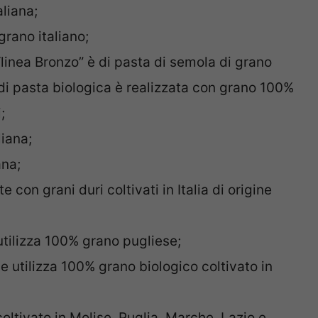
aliana;
grano italiano;
 “linea Bronzo” è di pasta di semola di grano
 di pasta biologica è realizzata con grano 100%
;
liana;
ana;
 con grani duri coltivati in Italia di origine
 utilizza 100% grano pugliese;
he utilizza 100% grano biologico coltivato in
 coltivato in Molise, Puglia, Marche, Lazio e