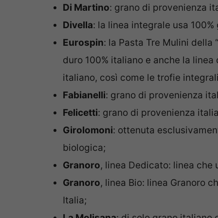
Di Martino
: grano di provenienza it
Divella
: la linea integrale usa 100% 
Eurospin
: la Pasta Tre Mulini della
duro 100% italiano e anche la linea
italiano, così come le trofie integrali
Fabianelli
: grano di provenienza ita
Felicetti
: grano di provenienza itali
Girolomoni
: ottenuta esclusivamente
biologica;
Granoro
, linea Dedicato: linea che
Granoro
, linea Bio: linea Granoro c
Italia;
La Molisana
: di solo grano italiano