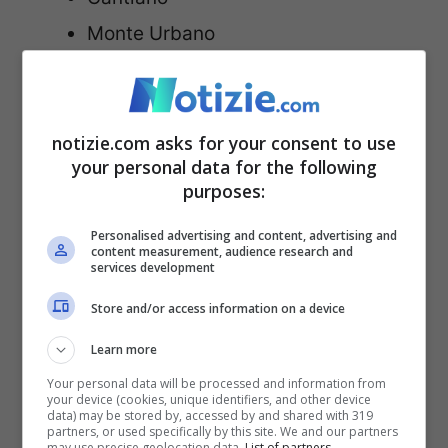
Monte Urbano
Lazio:
notizie.com asks for your consent to use
Maenza
your personal data for the following
purposes:
Patrica
Santi Cosma e Damiano
Personalised advertising and content, advertising and
content measurement, audience research and
services development
Abruzzo
Store and/or access information on a device
Learn more
Casoli
Your personal data will be processed and information from
Lecce nei Marsi
your device (cookies, unique identifiers, and other device
data) may be stored by, accessed by and shared with 319
partners, or used specifically by this site. We and our partners
Penne
may use precise geolocation data.
List of partners.