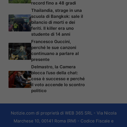
record fino a 48 gradi
Thailandia, strage in una
scuola di Bangkok: sale il
bilancio di morti e dei
feriti. Il killer era uno
studente di 14 anni
Francesco Guccini,
perché le sue canzoni
continuano a parlare al
presente
Delmastro, la Camera
blocca l’uso della chat:
cosa è successo e perché
il voto accende lo scontro
politico
Notizie.com di proprietà di WEB 365 SRL - Via Nicola
Marchese 10, 00141 Roma (RM) - Codice Fiscale e