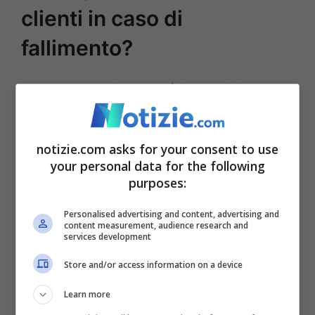
clienti in caso di
fallimento?
Come detto prima, non è impossibile che
una banca possa arrivare al punto di fallire
e seppure si tratta di un caso molto raro,
notizie.com asks for your consent to use
l’ipotesi non è mai da escludere a priori e
your personal data for the following
purposes:
quindi quali sono gli strumenti tramite cui
si può davvero correre ai ripari?
Personalised advertising and content, advertising and
content measurement, audience research and
services development
Store and/or access information on a device
Learn more