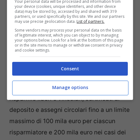
Your personal data will be processed and information from
your device (cookies, unique identifiers, and other device
data) may be stored by, accessed by and shared with 319
partners, or used specifically by this site. We and our partners
may use precise geolocation data.
List of partners.
Some vendors may process your personal data on the basis
of legitimate interest, which you can object to by managing
your options below. Look for a link at the bottom of this page
or in the site menu to manage or withdraw consent in privacy
Banca, Notizie.com
and cookie settings.
Il primo strumento è quello del Fondo
Consent
Interbancario di tutela dei depositi
, questo
in Italia copra appunto i depositi a
Manage options
risparmio liberi o vincolari, certificati di
deposito e assegni circolari fino a un limite
massimo di 100 mila euro per ciascun
risparmiatore e 200 mila euro nei casi dei