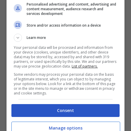
Personalised advertising and content, advertising and
conclusione dell’attività.
content measurement, audience research and
services development
Store and/or access information on a device
Learn more
Your personal data will be processed and information from
your device (cookies, unique identifiers, and other device
data) may be stored by, accessed by and shared with 319
partners, or used specifically by this site. We and our partners
may use precise geolocation data.
List of partners.
Some vendors may process your personal data on the basis
of legitimate interest, which you can object to by managing
your options below. Look for a link at the bottom of this page
or in the site menu to manage or withdraw consent in privacy
and cookie settings.
Consent
I Paesi partecipanti hanno indagato su casi collegati al
Progetto Medusa (EUROPOL FOTO) – Notizie.com
Manage options