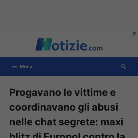
Vai
al
contenuto
Menu
Progavano le vittime e
coordinavano gli abusi
nelle chat segrete: maxi
blitz di Europol contro la