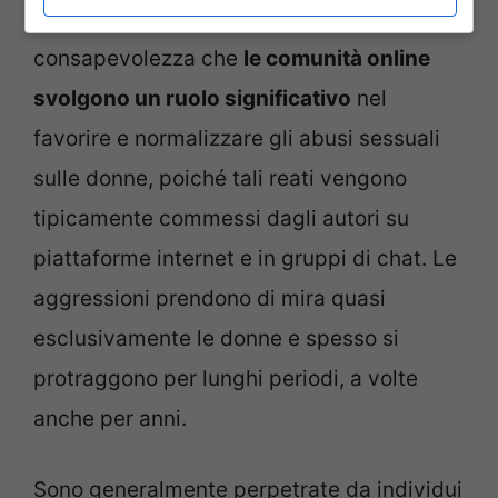
Il Progetto Medusa si basa sulla
consapevolezza che
le comunità online
svolgono un ruolo significativo
nel
favorire e normalizzare gli abusi sessuali
sulle donne, poiché tali reati vengono
tipicamente commessi dagli autori su
piattaforme internet e in gruppi di chat. Le
aggressioni prendono di mira quasi
esclusivamente le donne e spesso si
protraggono per lunghi periodi, a volte
anche per anni.
Sono generalmente perpetrate da individui