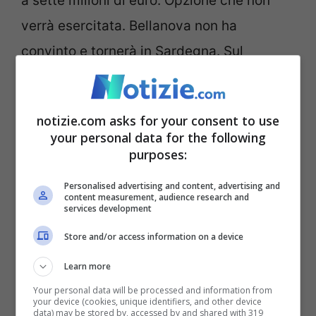
a sette milioni di euro. Opzione che non
verrà esercitata. Bellanova non ha
convinto e tornerà in Sardegna. Sul
mercato c’è
Denzel Dumfries
, è uno dei
big con i quali l’Inter punta a monetizzare.
notizie.com asks for your consent to use
your personal data for the following
Inter, quanti giocatori
purposes:
pronti a dire addio
Personalised advertising and content, advertising and
content measurement, audience research and
services development
La società lo valuta almeno 40 milioni di
Store and/or access information on a device
euro, piace a Chelsea e Manchester
Learn more
United. Possibile l’addio anche di
Robin
Your personal data will be processed and information from
Gosens
: la società lo terrebbe, ma il
your device (cookies, unique identifiers, and other device
data) may be stored by, accessed by and shared with 319