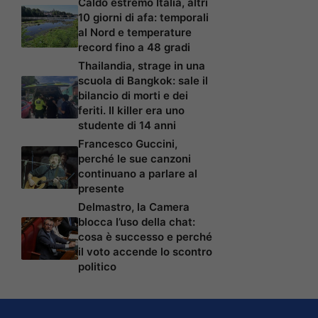
Caldo estremo Italia, altri
10 giorni di afa: temporali
al Nord e temperature
record fino a 48 gradi
Thailandia, strage in una
scuola di Bangkok: sale il
bilancio di morti e dei
feriti. Il killer era uno
studente di 14 anni
Francesco Guccini,
perché le sue canzoni
continuano a parlare al
presente
Delmastro, la Camera
blocca l’uso della chat:
cosa è successo e perché
il voto accende lo scontro
politico