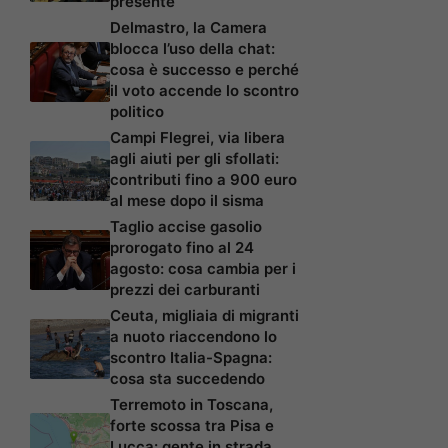
presente
Delmastro, la Camera
blocca l’uso della chat:
cosa è successo e perché
il voto accende lo scontro
politico
Campi Flegrei, via libera
agli aiuti per gli sfollati:
contributi fino a 900 euro
al mese dopo il sisma
Taglio accise gasolio
prorogato fino al 24
agosto: cosa cambia per i
prezzi dei carburanti
Ceuta, migliaia di migranti
a nuoto riaccendono lo
scontro Italia-Spagna:
cosa sta succedendo
Terremoto in Toscana,
forte scossa tra Pisa e
Lucca: gente in strada,