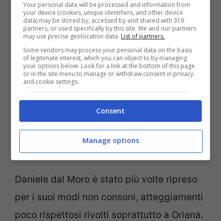
Your personal data will be processed and information from
che le regole sono uguali per tutti. Ma
your device (cookies, unique identifiers, and other device
data) may be stored by, accessed by and shared with 319
questa è un altra storia che vi racconterò
partners, or used specifically by this site. We and our partners
may use precise geolocation data.
List of partners.
prossimamente.”
Ma perchè il gfvip ha
Some vendors may process your personal data on the basis
of legitimate interest, which you can object to by managing
deciso di eliminare Daniele? Qual è il
your options below. Look for a link at the bottom of this page
or in the site menu to manage or withdraw consent in privacy
motivo che ha fatto scaturire una
and cookie settings.
provvedimento così decisivo?
Consent
GFVIP7, Daniele dal Moro
Manage options
squalificato: i motivi
Daniele dal Moro è stato più volte ripreso
per i suoi modi non consoni, atteggiamenti
poco rispettosi rivolti soprattutto a Oriana.