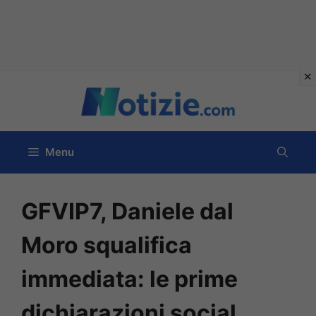
Vai
al
contenuto
Menu
GFVIP7, Daniele dal
Moro squalifica
immediata: le prime
dichiarazioni social