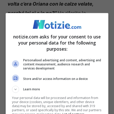
volta c’era Oriana con le calze velate,
perché lei sì e io no?”
Ha riferito la
vippona. Immediati i commenti social a
favore della giovane it girl:
“Contro le
notizie.com asks for your consent to use
ingiustizie, le discriminazioni, le
your personal data for the following
purposes:
preferenze. Micol viene costretta a
indossare calze coprenti e vestiti senza
Personalised advertising and content, advertising and
content measurement, audience research and
scollature, mentre tutte le altre sono
services development
mezze nude. Lei non può difendersi, lo
Store and/or access information on a device
facciamo noi.”
E ancora: “
Praticamente il
Learn more
Gf Vip sta facendo body shaming a Micol
Your personal data will be processed and information from
your device (cookies, unique identifiers, and other device
costringendola a vestirsi tutta coperta e
data) may be stored by, accessed by and shared with 319
partners, or used specifically by this site. We and our partners
con le calze nere per non far vedere le