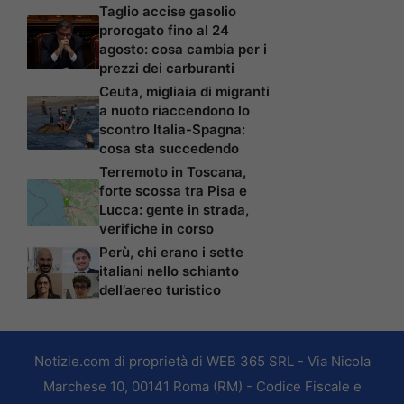
Taglio accise gasolio
prorogato fino al 24
agosto: cosa cambia per i
prezzi dei carburanti
Ceuta, migliaia di migranti
a nuoto riaccendono lo
scontro Italia-Spagna:
cosa sta succedendo
Terremoto in Toscana,
forte scossa tra Pisa e
Lucca: gente in strada,
verifiche in corso
Perù, chi erano i sette
italiani nello schianto
dell’aereo turistico
Notizie.com di proprietà di WEB 365 SRL - Via Nicola
Marchese 10, 00141 Roma (RM) - Codice Fiscale e