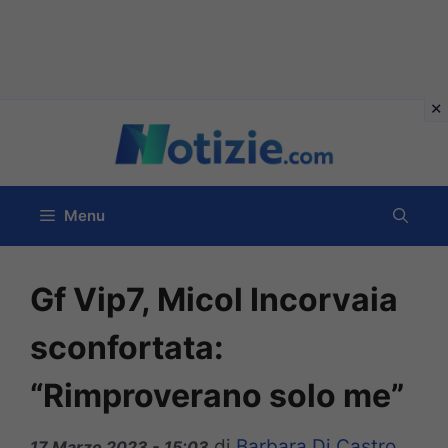
Vai
al
contenuto
Menu
Gf Vip7, Micol Incorvaia
sconfortata:
“Rimproverano solo me”
di
Barbara Di Castro
17 Marzo 2023 - 15:03