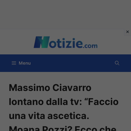
Vai
al
contenuto
Menu
Massimo Ciavarro
lontano dalla tv: “Faccio
una vita ascetica.
Moana Pozzi? Ecco che