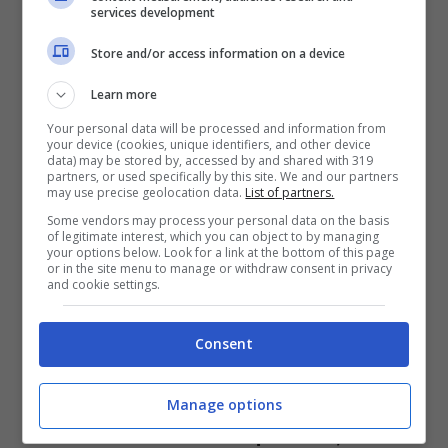
di tre documentari, e oggi un’attività
services development
turistica a Lampedusa.”
Infine l’ex volto di
Store and/or access information on a device
Sapore di mare 2
ha parlato dei suoi ex
Learn more
amori: del rapporto con Isabella Ferrari
Your personal data will be processed and information from
your device (cookies, unique identifiers, and other device
fuori dal set, l’incontro con Moana Pozzi e
data) may be stored by, accessed by and shared with 319
partners, or used specifically by this site. We and our partners
la storia importante con Eleonora Giorgi
may use precise geolocation data.
List of partners.
Some vendors may process your personal data on the basis
che lo ha reso padre di Paolo.
of legitimate interest, which you can object to by managing
your options below. Look for a link at the bottom of this page
or in the site menu to manage or withdraw consent in privacy
and cookie settings.
Massimo Ciavarro: “Moana
mi ha dato 6 a letto”
Consent
Massimo Ciavarro ha confessato di aver
Manage options
conosciuto
Moana Pozzi per caso, e di