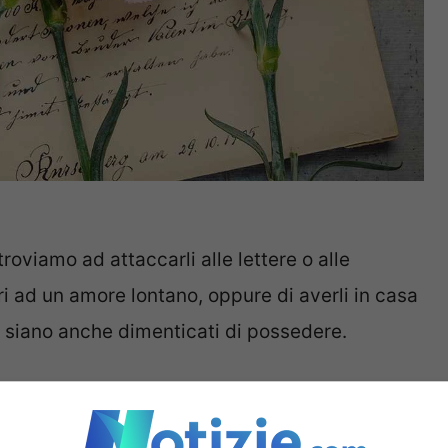
roviamo ad attaccarli alle lettere o alle
i ad un amore lontano, oppure di averli in casa
i siano anche dimenticati di possedere.
e con questo francobolli delle volte è anche
: in alcuni casi alcuni pezzi possono anche