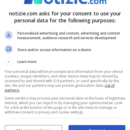
d esempio è possibile citare quello emesso nel
notizie.com asks for your consent to use your
el valore facciale 5+ 2,50 lire di colore
personal data for the following purposes:
30 euro, o il francobollo stampato nel 1949 in
Personalised advertising and content, advertising and content
ale d’Arte di Venezia, con un valore facciale di
measurement, audience research and services development
vo.
Store and/or access information on a device
Learn more
con i francobolli?
Your personal data will be processed and information from your device
(cookies, unique identifiers, and other device data) may be stored by,
accessed by and shared with 319 partners, or used specifically by this
 alcuni francobolli possono avere un valore
site. We and our partners may use precise geolocation data.
List of
partners.
 mente è che in alcuni casi è anche possibile
Some vendors may process your personal data on the basis of legitimate
interest, which you can object to by managing your options below. Look
e magari vuole venderli o comunque non tenerli
for a link at the bottom of this page or in the site menu to manage or
withdraw consent in privacy and cookie settings.