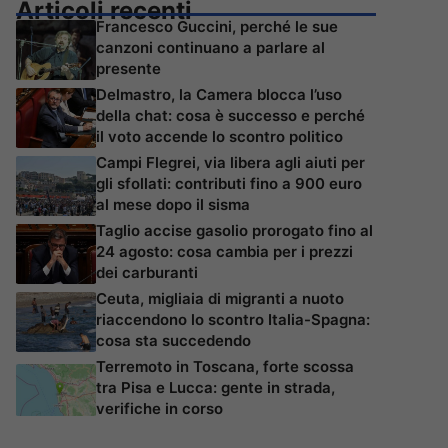
Articoli recenti
Francesco Guccini, perché le sue
canzoni continuano a parlare al
presente
Delmastro, la Camera blocca l’uso
della chat: cosa è successo e perché
il voto accende lo scontro politico
Campi Flegrei, via libera agli aiuti per
gli sfollati: contributi fino a 900 euro
al mese dopo il sisma
Taglio accise gasolio prorogato fino al
24 agosto: cosa cambia per i prezzi
dei carburanti
Ceuta, migliaia di migranti a nuoto
riaccendono lo scontro Italia-Spagna:
cosa sta succedendo
Terremoto in Toscana, forte scossa
tra Pisa e Lucca: gente in strada,
verifiche in corso