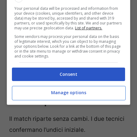
lascia il campo per un problema
Your personal data will be processed and information from
muscolare, al suo posto entra Evanilson.
your device (cookies, unique identifiers, and other device
data) may be stored by, accessed by and shared with 319
partners, or used specifically by this site. We and our partners
may use precise geolocation data.
List of partners.
48′ – Ci prova subito il Porto
Some vendors may process your personal data on the basis
of legitimate interest, which you can object to by managing
your options below. Look for a link at the bottom of this page
Nella ripresa subito una chance per il
or in the site menu to manage or withdraw consent in privacy
and cookie settings.
Porto. Uribe si mette in proprio e calcia
con il destro dalla distanza: palla alta con
Consent
Onana in controllo.
Manage options
46′ – Si riparte
Il match riparte senza cambi. I due tecnici
confermano l’undici iniziale.