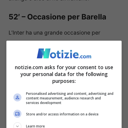
52′ – Occasione per Barella
L’Inter ha una grande occasione per
portarsi in vantaggio. Palla in profondità
per Barella che, scattato sul filo del
fuorigioco, ci prova con il destro: palla che
notizie.com asks for your consent to use
your personal data for the following
termina di poco fuori.
purposes:
51′ – Cambio forzato negli
Personalised advertising and content, advertising and
content measurement, audience research and
ospiti
services development
Store and/or access information on a device
Primo cambio forzato nel Porto. Galeno
Learn more