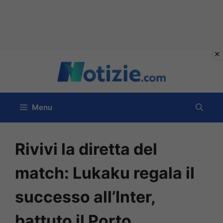
Vai
al
contenuto
Menu
Rivivi la diretta del
match: Lukaku regala il
successo all’Inter,
battuto il Porto