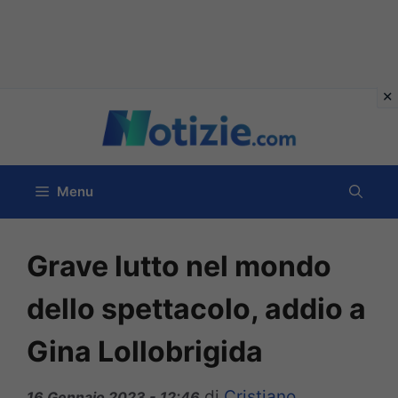
Vai
al
contenuto
Menu
Grave lutto nel mondo
dello spettacolo, addio a
Gina Lollobrigida
di
Cristiano
16 Gennaio 2023 - 12:46