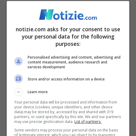
importantissimi come: Rene Clair,
Alessandro Blasetti, Mario Monicelli, Steno
notizie.com asks for your consent to use
e Mario Soldati.
your personal data for the following
purposes:
Lutto nel cinema, morta
Personalised advertising and content, advertising and
Gina Lollobrigida
content measurement, audience research and
services development
Store and/or access information on a device
Learn more
Your personal data will be processed and information from
your device (cookies, unique identifiers, and other device
data) may be stored by, accessed by and shared with 319
partners, or used specifically by this site. We and our partners
may use precise geolocation data.
List of partners.
Some vendors may process your personal data on the basis
of legitimate interest, which you can object to by managing