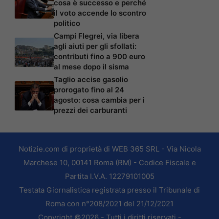
cosa è successo e perché
il voto accende lo scontro
politico
Campi Flegrei, via libera
agli aiuti per gli sfollati:
contributi fino a 900 euro
al mese dopo il sisma
Taglio accise gasolio
prorogato fino al 24
agosto: cosa cambia per i
prezzi dei carburanti
Notizie.com di proprietà di WEB 365 SRL - Via Nicola
Marchese 10, 00141 Roma (RM) - Codice Fiscale e
Partita I.V.A. 12279101005
Testata Giornalistica registrata presso il Tribunale di
Roma con n°208/2021 del 21/12/2021
Copyright ©2026 - Tutti i diritti riservati -