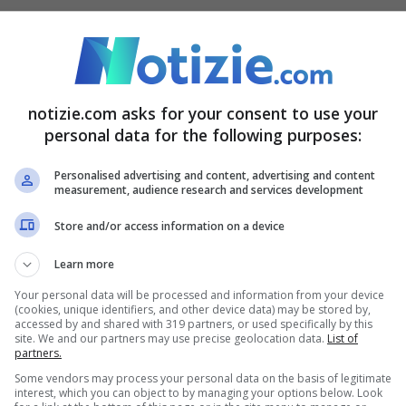
 dello studio siano stati pubblicati sul New
ano stati trovati nuovi trattamenti per la
n colpisce direttamente i contesti in cui ci sono
notizie.com asks for your consent to use your
tudio MSF ha cercato di colmare questo vuoto,
personal data for the following purposes:
sia messo a disposizione di tutti coloro che ne
Personalised advertising and content, advertising and content
Thomas Nyang’wa, direttore medico di MSF e
measurement, audience research and services development
Store and/or access information on a device
Learn more
colosi: dura sei mesi
Your personal data will be processed and information from your device
(cookies, unique identifiers, and other device data) may be stored by,
accessed by and shared with 319 partners, or used specifically by this
onare, la sperimentazione, sempre secondo
site. We and our partners may use precise geolocation data.
List of
partners.
o 2021, in particolare è stata fatta su 552
Some vendors may process your personal data on the basis of legitimate
interest, which you can object to by managing your options below. Look
a, Sudafrica e Uzbekistan.
Questo studio è nato