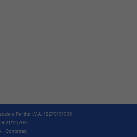
cale e Partita I.V.A. 12279101005
del 21/12/2021
o -
Contattaci