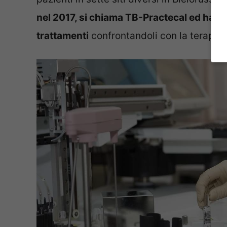
nel 2017, si chiama TB-Practecal ed ha ne
trattamenti
confrontandoli con la terapia s