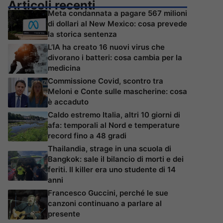
Articoli recenti
Meta condannata a pagare 567 milioni
di dollari al New Mexico: cosa prevede
la storica sentenza
L’IA ha creato 16 nuovi virus che
divorano i batteri: cosa cambia per la
medicina
Commissione Covid, scontro tra
Meloni e Conte sulle mascherine: cosa
è accaduto
Caldo estremo Italia, altri 10 giorni di
afa: temporali al Nord e temperature
record fino a 48 gradi
Thailandia, strage in una scuola di
Bangkok: sale il bilancio di morti e dei
feriti. Il killer era uno studente di 14
anni
Francesco Guccini, perché le sue
canzoni continuano a parlare al
presente