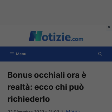
Vai
al
contenuto
Menu
Bonus occhiali ora è
realtà: ecco chi può
richiederlo
di
Mauro
22 Dicembre 2022 - 21:03