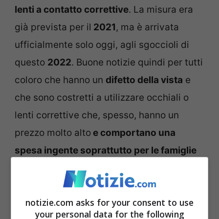
lenti a contatto correttive
. La misura era
già prevista per il
2021
, ma è arrivata
ufficialmente solo oggi, agli sgoccioli di
questo
2022
. Buone notizie quindi per tutti
coloro che hanno un
difetto della vista
e
che sono costretti a utilizzare occhiali o
lenti correttive che, spesso, hanno un
prezzo molto alto
e comportano una
spesa ingente soprattutto per le famiglie
con reddito più basso.
Attenzione però
perché
i controlli saranno molto severi
e
notizie.com asks for your consent to use
non è previsto nessuno sconto per chi
your personal data for the following