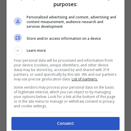
vuole acquistare semplici occhiali da sole
purposes:
o montature di design al solo scopo
Personalised advertising and content, advertising and
estetico.
content measurement, audience research and
services development
Store and/or access information on a device
Learn more
Your personal data will be processed and information from
your device (cookies, unique identifiers, and other device
data) may be stored by, accessed by and shared with 319
partners, or used specifically by this site. We and our partners
may use precise geolocation data.
List of partners.
Some vendors may process your personal data on the basis
of legitimate interest, which you can object to by managing
your options below. Look for a link at the bottom of this page
or in the site menu to manage or withdraw consent in privacy
and cookie settings.
Il bonus si può richiedere soltanto una tantum –
Consent