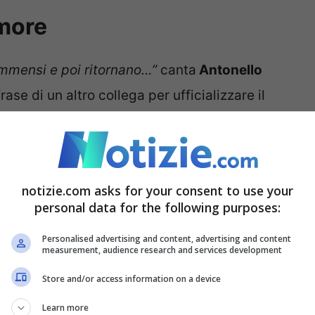
amore
 immensi e poi ritornano…”
canta
Antonello
rase di un altro collega per ufficializzare il
due, dopo una lunga pausa, si sono riavvicinati e
toria IG. Già da qualche tempo si parlava del
a, ma soltanto ora hanno rotto il silenzio sulla
notizie.com asks for your consent to use your
personal data for the following purposes:
Personalised advertising and content, advertising and content
measurement, audience research and services development
Store and/or access information on a device
Learn more