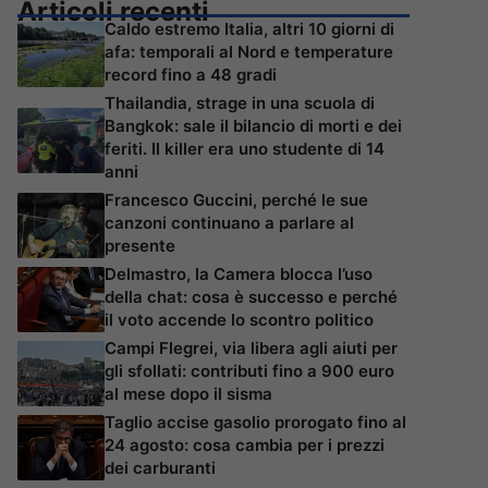
Articoli recenti
Caldo estremo Italia, altri 10 giorni di
afa: temporali al Nord e temperature
record fino a 48 gradi
Thailandia, strage in una scuola di
Bangkok: sale il bilancio di morti e dei
feriti. Il killer era uno studente di 14
anni
Francesco Guccini, perché le sue
canzoni continuano a parlare al
presente
Delmastro, la Camera blocca l’uso
della chat: cosa è successo e perché
il voto accende lo scontro politico
Campi Flegrei, via libera agli aiuti per
gli sfollati: contributi fino a 900 euro
al mese dopo il sisma
Taglio accise gasolio prorogato fino al
24 agosto: cosa cambia per i prezzi
dei carburanti