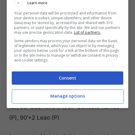
Learn more
prestazione sontuosa da parte dei lusitani
Your personal data will be processed and information from
che ora se la vedranno con il Marocco.
your device (cookies, unique identifiers, and other device
data) may be stored by, accessed by and shared with 319
partners, or used specifically by this site. We and our partners
may use precise geolocation data.
List of partners.
Il tabellino di Portogallo-
Some vendors may process your personal data on the basis
Svizzera
of legitimate interest, which you can object to by managing
your options below. Look for a link at the bottom of this page
or in the site menu to manage or withdraw consent in privacy
and cookie settings.
Portogallo-Svizzera 6-1
Consent
Marcatori
: 17′ Goncalo Ramos (P), 33′
Pepe (P), 51′ Goncalo Ramos (P), 58′ Akanji
Manage options
(S), 55′ Guerreiro (P), 67′ Goncalo Ramos
(P), 90’+2 Leao (P)