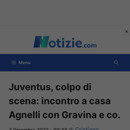
Vai
al
contenuto
Menu
Juventus, colpo di
scena: incontro a casa
Agnelli con Gravina e co.
di
Cristiano
3 Dicembre 2022 - 09:38