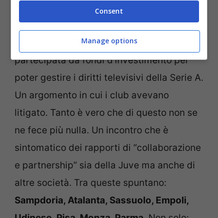
Consent
Cosa prevedeva questo incontro? La
Manage options
creazione di una nuova
media company
partecipata da fondi d’investimento per
poter gestire i diritti televisivi della Serie A.
Un argomento in cui i club avevano
litigato. Tanto è vero che di questo non se
ne fece più nulla. Un incontro che è
sintomatico dei rapporti di “collaborazione
e partnership” sia della Juve ma anche di
altre società. Tra queste spuntano:
Sampdoria, Atalanta, Sassuolo, Empoli,
Udinese
,
Pisa, Monza, Parma
. Non solo: