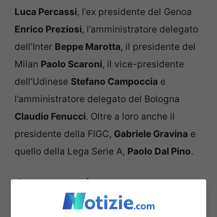
Luca Percassi
, l’ex presidente del Genoa
Enrico Preziosi
, l’amministratore delegato
dell’Inter
Beppe Marotta
, il presidente del
Milan
Paolo Scaroni
, il vice-presidente
dell’Udinese
Stefano Campoccia
e
l’amministratore delegato del Bologna
Claudio Fenucci
. Oltre a loro anche il
presidente della FIGC,
Gabriele Gravina
e
quello della Lega Serie A,
Paolo Dal Pino
.
Juventus, incontro a casa
Agnelli: svelato nuovo