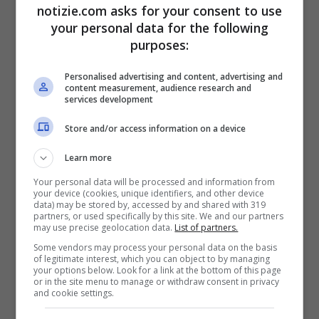
retroscena
notizie.com asks for your consent to use
your personal data for the following
purposes:
Queste sono alcune delle intercettazioni
Personalised advertising and content, advertising and
che il quotidiano italiano ha riportato
content measurement, audience research and
services development
(all’indomani dell’incontro, ndr): “
S
pero
solo che da ieri sera la presenza di
Store and/or access information on a device
Gabriele Gravina e Paolo Dal Pino era utile.
Learn more
Spero che nasca qualcosa perché se no
Your personal data will be processed and information from
your device (cookies, unique identifiers, and other device
data) may be stored by, accessed by and shared with 319
non so cosa fare, ne abbiamo parlato io e
partners, or used specifically by this site. We and our partners
may use precise geolocation data.
List of partners.
te quando ci siamo visti qua in ufficio.
Some vendors may process your personal data on the basis
Adesso bisogna che questo elemento sia
of legitimate interest, which you can object to by managing
your options below. Look for a link at the bottom of this page
or in the site menu to manage or withdraw consent in privacy
foriero di qualcosa di utile perché se no ci
and cookie settings.
schiantiamo piano piano”
”.