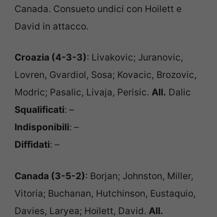
Canada. Consueto undici con Hoilett e
David in attacco.
Croazia (4-3-3)
: Livakovic; Juranovic,
Lovren, Gvardiol, Sosa; Kovacic, Brozovic,
Modric; Pasalic, Livaja, Perisic.
All.
Dalic
Squalificati
: –
Indisponibili
: –
Diffidati
: –
Canada (3-5-2)
: Borjan; Johnston, Miller,
Vitoria; Buchanan, Hutchinson, Eustaquio,
Davies, Laryea; Hoilett, David.
All.