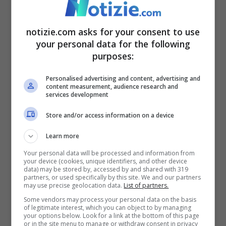
come vederla in tv
notizie.com asks for your consent to use
La sfida tra Croazia e Canada, valida per la
your personal data for the following
seconda giornata dei Mondiali,
si giocherà
purposes:
al
Khalifa International Stadium
di Doha e
Personalised advertising and content, advertising and
content measurement, audience research and
inizierà alle ore 17
. Il match verrà
services development
trasmesso in diretta su
Rai 1
.
Store and/or access information on a device
Learn more
Croazia-Canada, le
Your personal data will be processed and information from
probabili formazioni
your device (cookies, unique identifiers, and other device
data) may be stored by, accessed by and shared with 319
partners, or used specifically by this site. We and our partners
may use precise geolocation data.
List of partners.
Some vendors may process your personal data on the basis
of legitimate interest, which you can object to by managing
your options below. Look for a link at the bottom of this page
or in the site menu to manage or withdraw consent in privacy