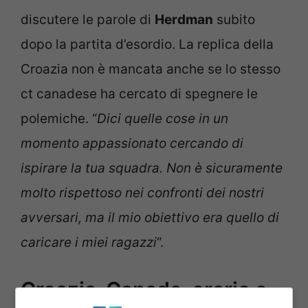
discutere le parole di
Herdman
subito
dopo la partita d’esordio. La replica della
Croazia non è mancata anche se lo stesso
ct canadese ha cercato di spegnere le
polemiche. “
Dici quelle cose in un
momento appassionato cercando di
ispirare la tua squadra. Non è sicuramente
molto rispettoso nei confronti dei nostri
avversari, ma il mio obiettivo era quello di
caricare i miei ragazzi
“.
Croazia-Canada, orario e