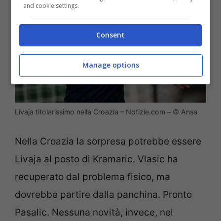
and cookie settings.
Consent
Manage options
Livaja titolarissimo nella Croazia – Notizie.com – © Ansa
Nella Croazia la sorpresa potrebbe essere
Livaja al posto di Kramaric. Vlasic ha
recuperato dal problema fisico, ma
dovrebbe partire dalla panchina. Pronto
Pasalic. Nessuna novità, invece, nel