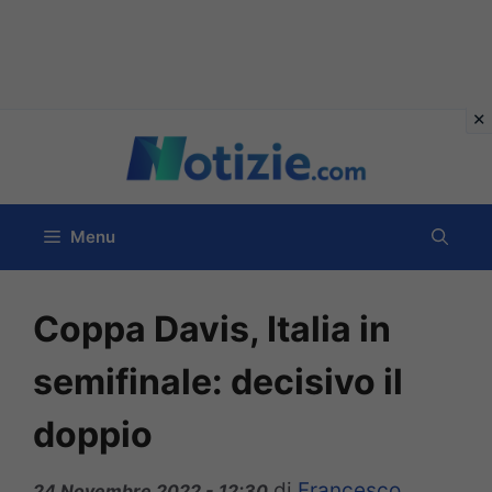
Vai
al
contenuto
Menu
Coppa Davis, Italia in
semifinale: decisivo il
doppio
di
Francesco
24 Novembre 2022 - 12:30