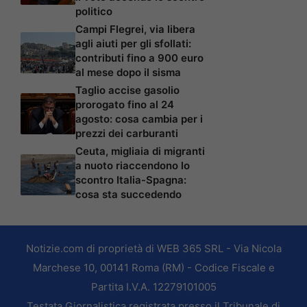
politico
Campi Flegrei, via libera
agli aiuti per gli sfollati:
contributi fino a 900 euro
al mese dopo il sisma
Taglio accise gasolio
prorogato fino al 24
agosto: cosa cambia per i
prezzi dei carburanti
Ceuta, migliaia di migranti
a nuoto riaccendono lo
scontro Italia-Spagna:
cosa sta succedendo
Notizie.com di proprietà di WEB 365 SRL - Via Nicola
Marchese 10, 00141 Roma (RM) - Codice Fiscale e
Partita I.V.A. 12279101005
Testata Giornalistica registrata presso il Tribunale di