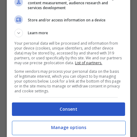
content measurement, audience research and
services development
Store and/or access information on a device
Musetti non riesce a regalare il secondo punto all’Italia –
Notizie.com – © Ansa
Learn more
Your personal data will be processed and information from
your device (cookies, unique identifiers, and other device
Nessuna impresa, invece, per
Musetti
. Nel
data) may be stored by, accessed by and shared with 319
partners, or used specifically by this site. We and our partners
primo set l’azzurro si trova a dover salvare
may use precise geolocation data.
List of partners.
ben tre palle set (una era anche un set
Some vendors may process your personal data on the basis
of legitimate interest, which you can object to by managing
your options below. Look for a link at the bottom of this page
match) per poi perdere 7-6 al tie-break
or in the site menu to manage or withdraw consent in privacy
and cookie settings.
nonostante il suo primo break e due palle
set non sfruttate.
Consent
Nel secondo il toscano non riesce ad
Manage options
approfittare di tre palle break nel secondo