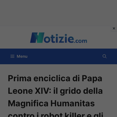
Vai
al
contenuto
Menu
Prima enciclica di Papa
Leone XIV: il grido della
Magnifica Humanitas
contro i robot killer e gli