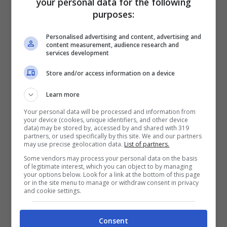
your personal data for the following
ha lanciato un appello affinché “
la
purposes:
responsabilità sia chiaramente definita in
Personalised advertising and content, advertising and
ogni fase: da chi progetta e sviluppa
content measurement, audience research and
services development
questi sistemi a chi li utilizza e si affida ad
Store and/or access information on a device
essi per decisioni concrete
”.
Learn more
L’obiettivo è garantire che “
lo sviluppo e
Your personal data will be processed and information from
your device (cookies, unique identifiers, and other device
l’uso dell’Ia in guerra siano soggetti ai più
data) may be stored by, accessed by and shared with 319
partners, or used specifically by this site. We and our partners
may use precise geolocation data.
List of partners.
rigorosi vincoli etici, per garantire il
Some vendors may process your personal data on the basis
rispetto della dignità umana e della
of legitimate interest, which you can object to by managing
your options below. Look for a link at the bottom of this page
sacralità della vita
”. A giugno, gli Stati si
or in the site menu to manage or withdraw consent in privacy
and cookie settings.
riuniranno alle Nazioni Unite per discutere
per la prima volta di come affrontare le
Consent