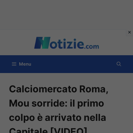
Vai
al
contenuto
Menu
Calciomercato Roma,
Mou sorride: il primo
colpo è arrivato nella
Capitale [VIDEO]