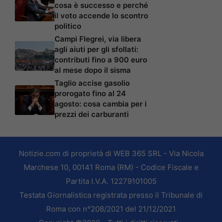
cosa è successo e perché
il voto accende lo scontro
politico
Campi Flegrei, via libera
agli aiuti per gli sfollati:
contributi fino a 900 euro
al mese dopo il sisma
Taglio accise gasolio
prorogato fino al 24
agosto: cosa cambia per i
prezzi dei carburanti
Notizie.com di proprietà di WEB 365 SRL - Via Nicola
Marchese 10, 00141 Roma (RM) - Codice Fiscale e
Partita I.V.A. 12279101005
Testata Giornalistica registrata presso il Tribunale di
Roma con n°208/2021 del 21/12/2021