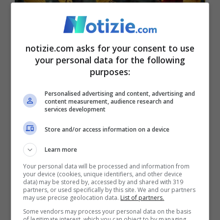
notizie.com asks for your consent to use
Solbakken è il primo colpo della Roma. Ora le uscite –
your personal data for the following
purposes:
Notizie.com – © Ansa
Personalised advertising and content, advertising and
Dopo il colpo in entrata Solbakken, Tiago
content measurement, audience research and
services development
Pinto nelle prossime settimane si metterà
Store and/or access information on a device
al lavoro per sfoltire un po’ la rosa di
Learn more
Mourinho. Al momento sul piede di
Your personal data will be processed and information from
partenza sembrano esserci
Karsdorp
e
your device (cookies, unique identifiers, and other device
data) may be stored by, accessed by and shared with 319
Shomurodov
.
Il primo è ormai ai ferri corti
partners, or used specifically by this site. We and our partners
may use precise geolocation data.
List of partners.
con il tecnico
e il suo addio potrebbe
Some vendors may process your personal data on the basis
of legitimate interest, which you can object to by managing