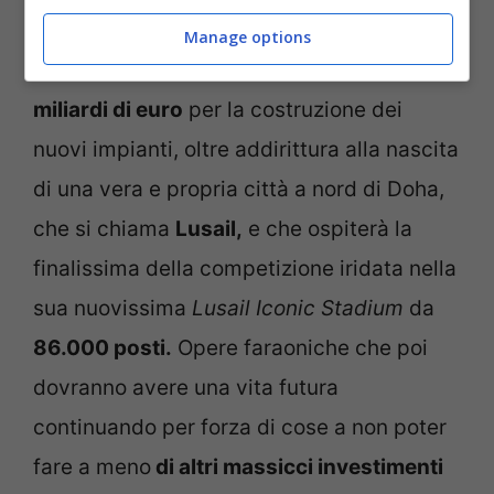
Cattedrali nel deserto
Manage options
Il Governo qatariota ha destinato 6,5
miliardi di euro
per la costruzione dei
nuovi impianti, oltre addirittura alla nascita
di una vera e propria città a nord di Doha,
che si chiama
Lusail,
e che ospiterà la
finalissima della competizione iridata nella
sua nuovissima
Lusail Iconic Stadium
da
86.000 posti.
Opere faraoniche che poi
dovranno avere una vita futura
continuando per forza di cose a non poter
fare a meno
di altri massicci investimenti