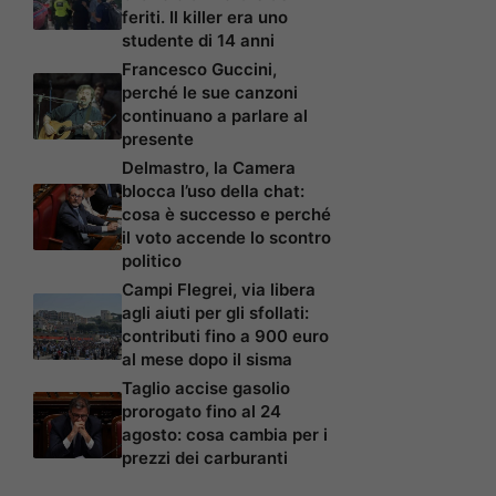
feriti. Il killer era uno
studente di 14 anni
Francesco Guccini,
perché le sue canzoni
continuano a parlare al
presente
Delmastro, la Camera
blocca l’uso della chat:
cosa è successo e perché
il voto accende lo scontro
politico
Campi Flegrei, via libera
agli aiuti per gli sfollati:
contributi fino a 900 euro
al mese dopo il sisma
Taglio accise gasolio
prorogato fino al 24
agosto: cosa cambia per i
prezzi dei carburanti