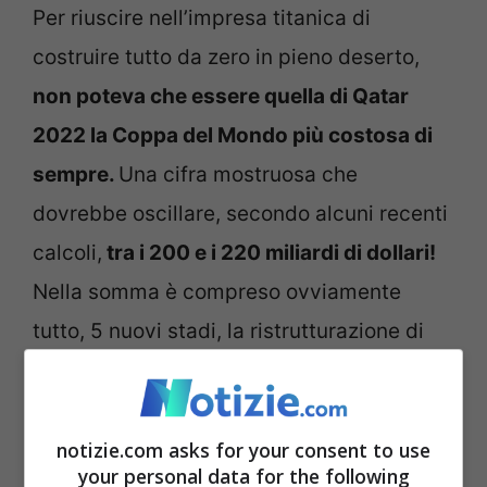
Per riuscire nell’impresa titanica di
costruire tutto da zero in pieno deserto,
non poteva che essere quella di Qatar
2022 la Coppa del Mondo più costosa di
sempre.
Una cifra mostruosa che
dovrebbe oscillare, secondo alcuni recenti
calcoli,
tra i 200 e i 220 miliardi di dollari!
Nella somma è compreso ovviamente
tutto, 5 nuovi stadi, la ristrutturazione di
quelli esistenti, infrastrutture varie, la rete
della metropolitana, l’aeroporto e una serie
di alberghi tirati su dal nulla. Tutto per
notizie.com asks for your consent to use
your personal data for the following