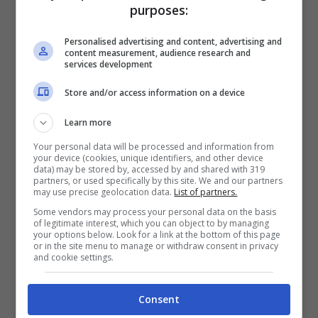
sedersi al tavolo dei grandi del calcio e
purposes:
non solo.
Personalised advertising and content, advertising and
content measurement, audience research and
services development
Store and/or access information on a device
Learn more
Your personal data will be processed and information from
your device (cookies, unique identifiers, and other device
data) may be stored by, accessed by and shared with 319
partners, or used specifically by this site. We and our partners
may use precise geolocation data.
List of partners.
Some vendors may process your personal data on the basis
of legitimate interest, which you can object to by managing
your options below. Look for a link at the bottom of this page
or in the site menu to manage or withdraw consent in privacy
and cookie settings.
Un mondiale particolare quello di Qatar 2022 – Ansa foto
Consent