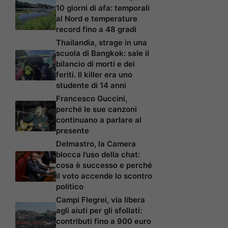
10 giorni di afa: temporali
al Nord e temperature
record fino a 48 gradi
Thailandia, strage in una
scuola di Bangkok: sale il
bilancio di morti e dei
feriti. Il killer era uno
studente di 14 anni
Francesco Guccini,
perché le sue canzoni
continuano a parlare al
presente
Delmastro, la Camera
blocca l’uso della chat:
cosa è successo e perché
il voto accende lo scontro
politico
Campi Flegrei, via libera
agli aiuti per gli sfollati:
contributi fino a 900 euro