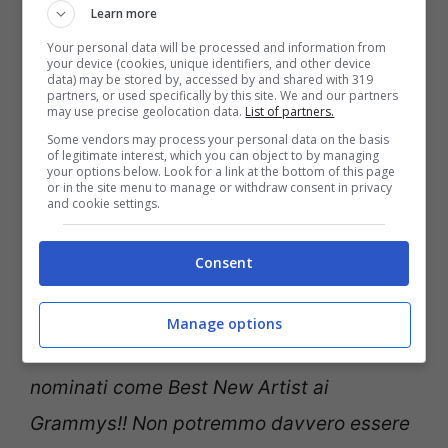
Damiano, frontman dei Maneskin (Ansa)
Learn more
Your personal data will be processed and information from
E anche il nuovo album si preannuncia un
your device (cookies, unique identifiers, and other device
data) may be stored by, accessed by and shared with 319
partners, or used specifically by this site. We and our partners
successo, come confermato
may use precise geolocation data.
List of partners.
immediatamente dall’enorme quantità di
Some vendors may process your personal data on the basis
of legitimate interest, which you can object to by managing
prevedentite già completate. I
Maneskin
your options below. Look for a link at the bottom of this page
or in the site menu to manage or withdraw consent in privacy
and cookie settings.
non hanno alcuna intenzione di fermarsi e
il movimento musicale italiano non ha che
Consent
da guadagnarci
: “
Oh mio Dio! Non
riusciamo a credere ai nostri occhi e alle
Manage options
nostre orecchie, ma siamo appena stati
nominati come Best New Artist ai
Grammys!! Non potremmo davvero essere