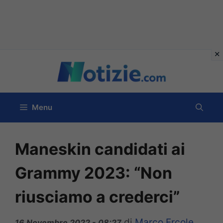
Vai
al
contenuto
Menu
Maneskin candidati ai
Grammy 2023: “Non
riusciamo a crederci”
di
Marco Ercole
16 Novembre 2022 - 08:27