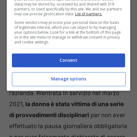
data) may be stored by, accessed by and shared with 319
partners, or used specifically by this site. We and our partners
may use precise geolocation data.
List of partners.
Some vendors may process your personal data on the basis
of legitimate interest, which you can object to by managing
your options below. Look for a link at the bottom of this page
or in the site menu to manage or withdraw consent in privacy
and cookie settings.
E’ stato un lungo braccio di ferro tra Conad e la
dipendente © Ansa
Consent
La sentenza è arrivata al termine di un
Manage options
lungo braccio di ferro tra la dipendente e
l’azienda. Rientrata in servizio nel marzo
2021,
la donna è stata vittima di una serie
di provvedimenti disciplinari
per non aver
effettuato la pausa giornaliera obbligatoria