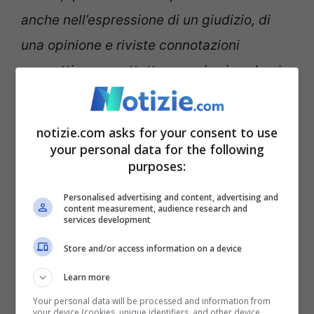
anche nell’espressione di un giudizio, di
una opinione e riviste connotazioni
soggettive soprattutto quando si svolge in
ambito sindacale
“.
notizie.com asks for your consent to use
Il braccio di ferro tra
your personal data for the following
purposes:
Conad e la dipendente
Personalised advertising and content, advertising and
content measurement, audience research and
services development
Store and/or access information on a device
Learn more
Your personal data will be processed and information from
your device (cookies, unique identifiers, and other device