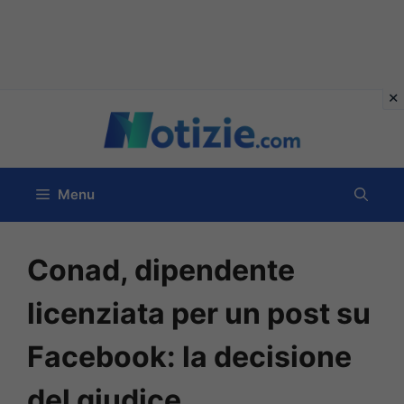
Vai
al
contenuto
Menu
Conad, dipendente
licenziata per un post su
Facebook: la decisione
del giudice