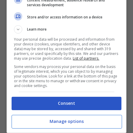
content measurement, audience research and
services development
Note
: all’89’ Sepe (S) para un rigore a
Store and/or access information on a device
Ciofani D. (C). Ammoniti: Fazio, Sepe (S);
Learn more
Hendry, Sernicola (C). Angoli: 2-2.
Your personal data will be processed and information from
your device (cookies, unique identifiers, and other device
Recupero: 1′ p.t.; 7′ s.t.
data) may be stored by, accessed by and shared with 319
partners, or used specifically by this site. We and our partners
may use precise geolocation data.
List of partners.
Serie A, l’Empoli ritrova il
Some vendors may process your personal data on the basis
of legitimate interest, which you can object to by managing
successo: la rete di
your options below. Look for a link at the bottom of this page
or in the site menu to manage or withdraw consent in privacy
and cookie settings.
Baldanzi manda k.o. il
Sassuolo
Consent
Ritrova il successo l’Empoli dopo due
Manage options
sconfitte consecutive. I toscani superano