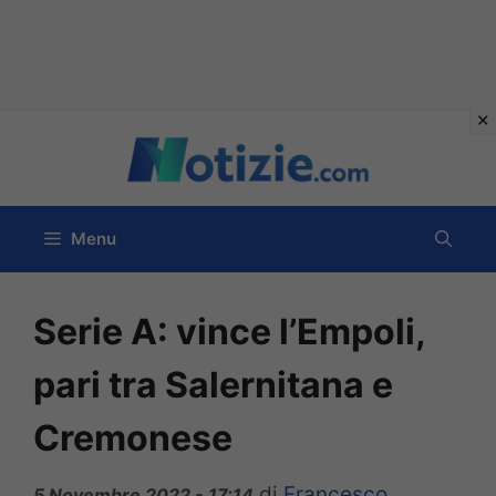
Vai
al
contenuto
Menu
Serie A: vince l’Empoli,
pari tra Salernitana e
Cremonese
di
Francesco
5 Novembre 2022 - 17:14