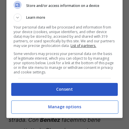
Store and/or access information on a device
Giandomenico Mesto a contrasto durante una partita con
Learn more
il Livorno (Ansa Foto)
Your personal data will be processed and information from
your device (cookies, unique identifiers, and other device
Il Napoli, dal giorno del suo addio, è
data) may be stored by, accessed by and shared with 319
partners, or used specifically by this site. We and our partners
may use precise geolocation data.
List of partners.
cresciuto gradualmente fino a diventare la
Some vendors may process your personal data on the basis
favorita numero uno per il tricolore:
“La
of legitimate interest, which you can object to by managing
your options below. Look for a link at the bottom of this page
crescita è stata soprattutto costante. Noi
or in the site menu to manage or withdraw consent in privacy
and cookie settings.
facemmo degli ottimi campionati,
arrivammo secondi con
Mazzarri
ma c’era
Consent
un importante gap di punti dalla
Juventus
,
Manage options
che in quegli anni non lasciava nulla per
strada. Con
Benitez
facemmo bene