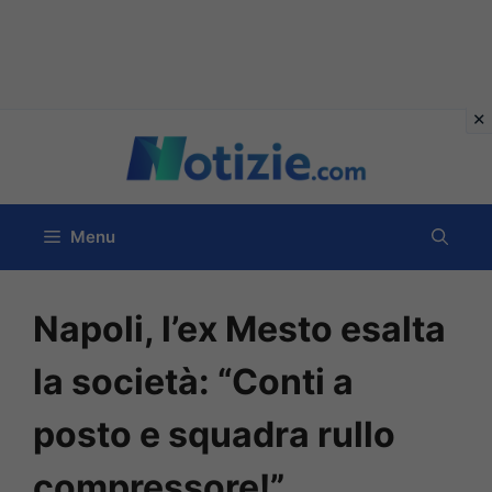
Vai
al
contenuto
Menu
Napoli, l’ex Mesto esalta
la società: “Conti a
posto e squadra rullo
compressore!”