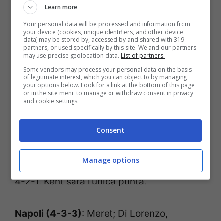
Learn more
Infinity+.
Contestualmente potrai seguire
Your personal data will be processed and information from
il live del match sul nostro sito
.
your device (cookies, unique identifiers, and other device
data) may be stored by, accessed by and shared with 319
partners, or used specifically by this site. We and our partners
may use precise geolocation data.
List of partners.
Napoli-Rangers, le
Some vendors may process your personal data on the basis
probabili formazioni
of legitimate interest, which you can object to by managing
your options below. Look for a link at the bottom of this page
or in the site menu to manage or withdraw consent in privacy
and cookie settings.
Nel Napoli Spalletti potrebbe far rifiatare
Osimhen e Zielinski, pronti Simeone ed
Consent
Elmas. Possibile spazio anche per Politano
Manage options
e Ostigard. Gli scozzesi con il consueto 3-
4-2-1. Kent sarà l’unica punta.
Napoli (4-3-3)
: Meret; Di Lorenzo,