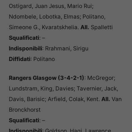
Ostigard, Juan Jesus, Mario Rui;
Ndombele, Lobotka, Elmas; Politano,
Simeone G., Kvaratskhelia.
All.
Spalletti
Squalificati
: –
Indisponibili
: Rrahmani, Sirigu
Diffidati
: Politano
Rangers Glasgow (3-4-2-1)
: McGregor;
Lundstram, King, Davies; Tavernier, Jack,
Davis, Barisic; Arfield, Colak, Kent.
All.
Van
Bronckhorst
Squalificati
: –
Indisponibili
: Goldson, Hagi, Lawrence,