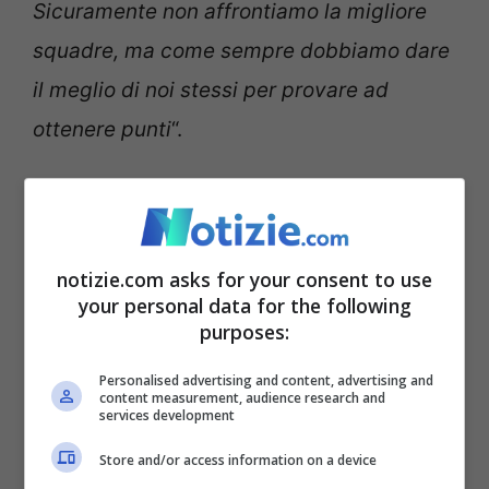
Sicuramente non affrontiamo la migliore
squadre, ma come sempre dobbiamo dare
il meglio di noi stessi per provare ad
ottenere punti
“.
Napoli-Rangers, orario e
come vederla in tv
notizie.com asks for your consent to use
your personal data for the following
La sfida tra Napoli e Rangers, valevole per
purposes:
la quinta giornata di Champions League,
si
Personalised advertising and content, advertising and
giocherà allo stadio
Maradona di Napoli
e
content measurement, audience research and
services development
inizierà alle ore 21
. Il match verrà
Store and/or access information on a device
trasmesso in diretta su
Sky Sport
e