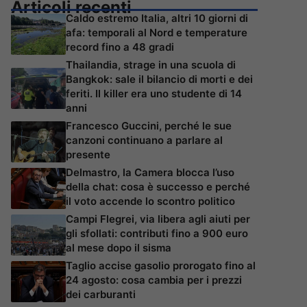
Articoli recenti
Caldo estremo Italia, altri 10 giorni di
afa: temporali al Nord e temperature
record fino a 48 gradi
Thailandia, strage in una scuola di
Bangkok: sale il bilancio di morti e dei
feriti. Il killer era uno studente di 14
anni
Francesco Guccini, perché le sue
canzoni continuano a parlare al
presente
Delmastro, la Camera blocca l’uso
della chat: cosa è successo e perché
il voto accende lo scontro politico
Campi Flegrei, via libera agli aiuti per
gli sfollati: contributi fino a 900 euro
al mese dopo il sisma
Taglio accise gasolio prorogato fino al
24 agosto: cosa cambia per i prezzi
dei carburanti