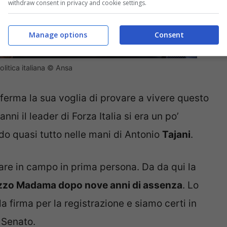
withdraw consent in privacy and cookie settings.
Manage options
Consent
litica italiana © Ansa
onferma la sua voglia di provare a vivere questo
ni il leader di Forza Italia si era un po’
do quasi tutto nelle mani di Antonio
Tajani
.
rnare in campo in prima persona. Da da qui la
azzo Madama dopo nove anni di assenza
. Lo
la firma per la registrazione e siamo certi in
 Senato.