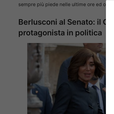
sempre più piede nelle ultime ore ed ora 
Berlusconi al Senato: il Ca
protagonista in politica