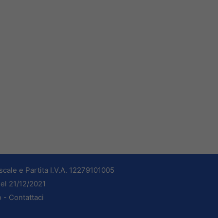
cale e Partita I.V.A. 12279101005
del 21/12/2021
o -
Contattaci