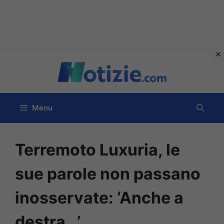
Vai
al
contenuto
Menu
Terremoto Luxuria, le
sue parole non passano
inosservate: ‘Anche a
destra…’