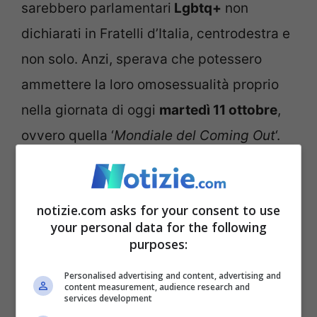
sarebbero parlamentari
Lgbtq+
non
dichiarati in Fratelli d’Italia, centrodestra e
non solo. Anzi, sperava che potessero
ammettere la loro omosessualità proprio
nella giornata di oggi
martedì 11 ottobre
,
ovvero quella ‘
Mondiale del Coming Out
‘.
Luxuria: “
Anche a destra ci
sono gay
“
notizie.com asks for your consent to use
your personal data for the following
purposes:
Personalised advertising and content, advertising and
content measurement, audience research and
services development