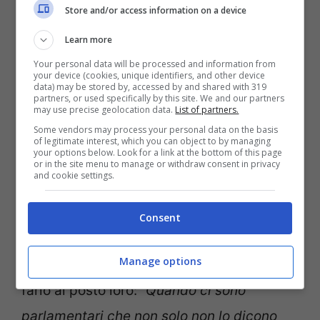
Store and/or access information on a device
Learn more
Your personal data will be processed and information from
your device (cookies, unique identifiers, and other device
data) may be stored by, accessed by and shared with 319
Vladimir Luxuria (Ansa Foto)
partners, or used specifically by this site. We and our partners
may use precise geolocation data.
List of partners.
Some vendors may process your personal data on the basis
“
Il nostro compito è quello di agevolarlo,
of legitimate interest, which you can object to by managing
your options below. Look for a link at the bottom of this page
creando una società in cui farlo non
or in the site menu to manage or withdraw consent in privacy
and cookie settings.
significhi porte in faccia dalla famiglia,
dalla Chiesa, dal lavoro, dagli amici
“. Non è
Consent
finita qui visto che l’ex parlamentare, a
Manage options
quanto pare, è stata tentata di dirlo e di
farlo al posto loro: “
Quando ci sono
parlamentari che non solo non lo dicono