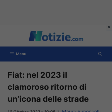
Vai
al
contenuto
Menu
Fiat: nel 2023 il
clamoroso ritorno di
un’icona delle strade
di
Mauro Simoncelli
10 Ottobre 2022 - 10:05