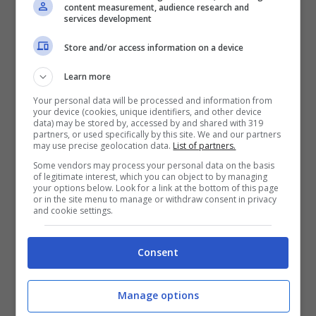
come un’automobile economica,
content measurement, audience research and
services development
accessibile a una fascia di popolazione
Store and/or access information on a device
più ampia possibile.
Il progetto fu dunque
sviluppato all’insegna della semplicità
Learn more
Your personal data will be processed and information from
costruttiva, con soluzioni tecniche pensate
your device (cookies, unique identifiers, and other device
data) may be stored by, accessed by and shared with 319
per ridurre componenti, peso e quindi
partners, or used specifically by this site. We and our partners
may use precise geolocation data.
List of partners.
costi.
Proprio il concetto di microcar che
Some vendors may process your personal data on the basis
of legitimate interest, which you can object to by managing
vuole portare avanti la casa torinese.
your options below. Look for a link at the bottom of this page
or in the site menu to manage or withdraw consent in privacy
and cookie settings.
Consent
Manage options