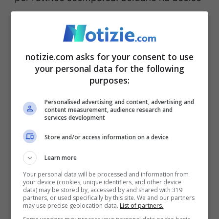
di rispondere con un post pubblicato sul
suo account Facebook:
“Le durissime
critiche che ho ricevuto nel mio ultimo post
notizie.com asks for your consent to use
your personal data for the following
riguardo la mancata dedica a Carmene
purposes:
Scivitarro, sono gratuite”.
Personalised advertising and content, advertising and
content measurement, audience research and
E ancora:
“Ho semplicemente rispettato la
services development
volontà della famiglia che ha chiesto
Store and/or access information on a device
massima discrezione
ma per
Learn more
l’egocentrismo di qualcuno è venuta a
Your personal data will be processed and information from
your device (cookies, unique identifiers, and other device
mancare”.
A queste parole si aggiungono
data) may be stored by, accessed by and shared with 319
partners, or used specifically by this site. We and our partners
anche quelle dell’attore Riccardo Polizzy
may use precise geolocation data.
List of partners.