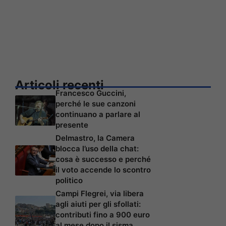
Articoli recenti
Francesco Guccini,
perché le sue canzoni
continuano a parlare al
presente
Delmastro, la Camera
blocca l’uso della chat:
cosa è successo e perché
il voto accende lo scontro
politico
Campi Flegrei, via libera
agli aiuti per gli sfollati:
contributi fino a 900 euro
al mese dopo il sisma