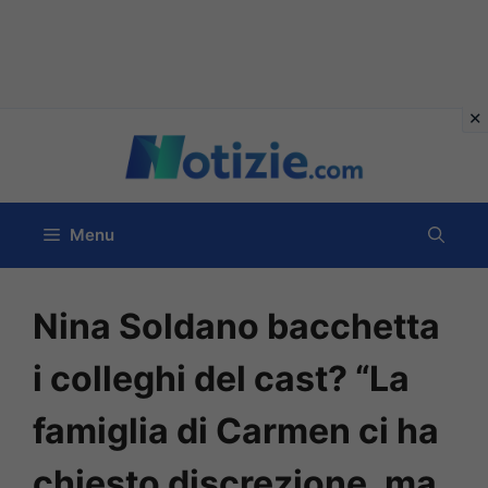
Vai
al
contenuto
Menu
Nina Soldano bacchetta
i colleghi del cast? “La
famiglia di Carmen ci ha
chiesto discrezione, ma