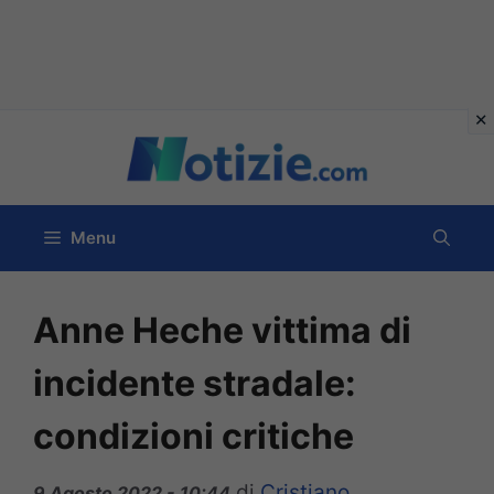
Vai
al
contenuto
Menu
Anne Heche vittima di
incidente stradale:
condizioni critiche
di
Cristiano
9 Agosto 2022 - 10:44