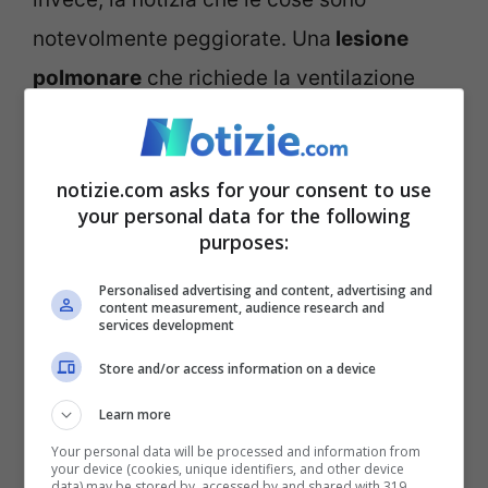
notevolmente peggiorate. Una
lesione
polmonare
che richiede la ventilazione
meccanica e ustioni: si richiede un
intervento chirurgico
immediato.
notizie.com asks for your consent to use
your personal data for the following
Los Angeles, Anne Heche
purposes:
in come: grave l’attrice
Personalised advertising and content, advertising and
content measurement, audience research and
services development
Store and/or access information on a device
Learn more
Your personal data will be processed and information from
your device (cookies, unique identifiers, and other device
data) may be stored by, accessed by and shared with 319