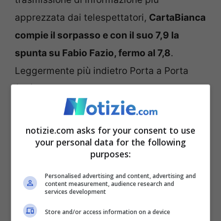
apprezzata dai telespettatori,
CartaBianca
compie il sorpasso e con il suo 7,9 la
spunta su Fabio Fazio, fermo al 7,8
.
Leggermente più indietro Porta a Porta
(7,7), mentre al quarto posto ci sono I Fatti
Vostri (7,4).
notizie.com asks for your consent to use
Riflessioni in casa Rai
your personal data for the following
purposes:
Personalised advertising and content, advertising and
content measurement, audience research and
services development
Store and/or access information on a device