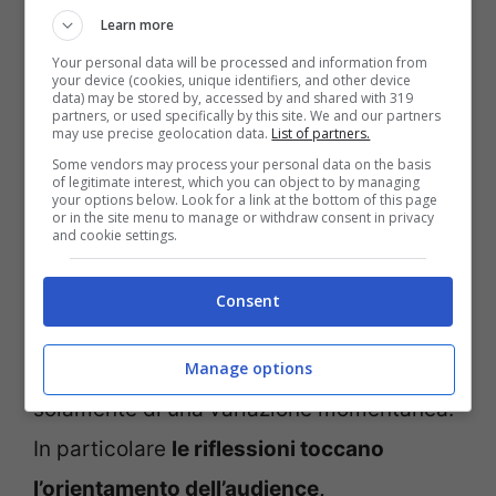
Learn more
Your personal data will be processed and information from
your device (cookies, unique identifiers, and other device
data) may be stored by, accessed by and shared with 319
La giornalista russa Marina Ovsyannikova ospite di Fabio
partners, or used specifically by this site. We and our partners
may use precise geolocation data.
List of partners.
Fazio a Che Tempo Che Fa (Ansa)
Some vendors may process your personal data on the basis
of legitimate interest, which you can object to by managing
your options below. Look for a link at the bottom of this page
Dei numeri che fanno riflettere e spingono
or in the site menu to manage or withdraw consent in privacy
and cookie settings.
a guardare un po’ più avanti, per capire se
questo periodo di guerra possa aver
Consent
cambiato in modo definitivo la percezione
dei telespettatori, oppure se si tratti
Manage options
solamente di una variazione momentanea.
In particolare
le riflessioni toccano
l’orientamento dell’audience,