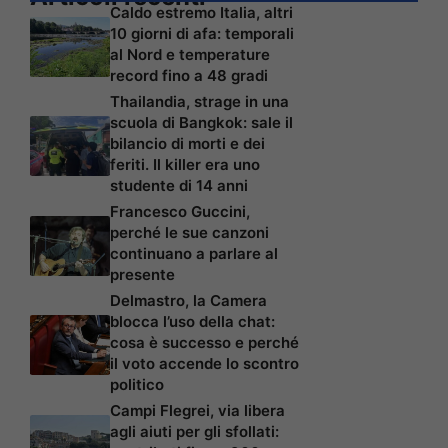
Caldo estremo Italia, altri
10 giorni di afa: temporali
al Nord e temperature
record fino a 48 gradi
Thailandia, strage in una
scuola di Bangkok: sale il
bilancio di morti e dei
feriti. Il killer era uno
studente di 14 anni
Francesco Guccini,
perché le sue canzoni
continuano a parlare al
presente
Delmastro, la Camera
blocca l’uso della chat:
cosa è successo e perché
il voto accende lo scontro
politico
Campi Flegrei, via libera
agli aiuti per gli sfollati: