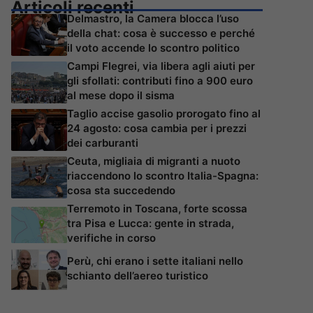
Articoli recenti
Delmastro, la Camera blocca l’uso
della chat: cosa è successo e perché
il voto accende lo scontro politico
Campi Flegrei, via libera agli aiuti per
gli sfollati: contributi fino a 900 euro
al mese dopo il sisma
Taglio accise gasolio prorogato fino al
24 agosto: cosa cambia per i prezzi
dei carburanti
Ceuta, migliaia di migranti a nuoto
riaccendono lo scontro Italia-Spagna:
cosa sta succedendo
Terremoto in Toscana, forte scossa
tra Pisa e Lucca: gente in strada,
verifiche in corso
Perù, chi erano i sette italiani nello
schianto dell’aereo turistico