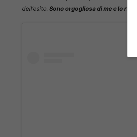
dell’esito.
Sono orgogliosa di me e lo rifarei