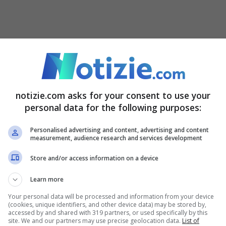
imo account Instagram ufficiale, Arisa ha
gato i social. La cantante, coperta soltanto da
itrice di Ballando con le Stelle ha scritto: ”
notizie.com asks for your consent to use your
e adesso vibra a una frequenza diversa. Il
personal data for the following purposes:
e cose se non ti fermi.
Il mio cuore ha
Personalised advertising and content, advertising and content
prima volta nella vita
, ho versato molte
measurement, audience research and services development
a che mi ha rubato il sorriso per mesi”.
Store and/or access information on a device
Learn more
notti insonni, come se avessi una febbre strana
Your personal data will be processed and information from your device
o. Adesso sto meglio
.
Ho capito che l’amore vero
(cookies, unique identifiers, and other device data) may be stored by,
accessed by and shared with 319 partners, or used specifically by this
site. We and our partners may use precise geolocation data.
List of
scoperta in grado di dare tanto. Non m’importa