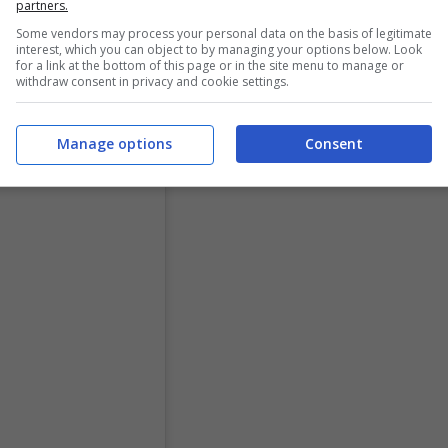
partners.
 altre mille volte”.
Some vendors may process your personal data on the basis of legitimate
interest, which you can object to by managing your options below. Look
for a link at the bottom of this page or in the site menu to manage or
withdraw consent in privacy and cookie settings.
Manage options
Consent