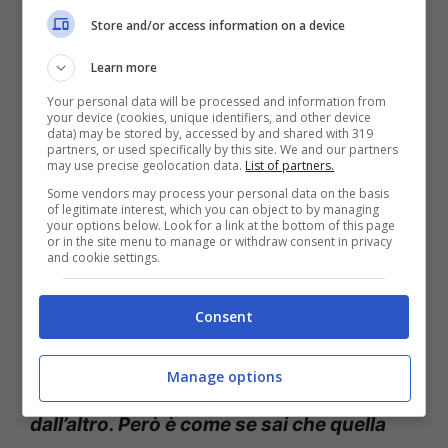
Alex e Cosmary
Store and/or access information on a device
Learn more
Il rapporto con Luigi
Your personal data will be processed and information from
your device (cookies, unique identifiers, and other device
data) may be stored by, accessed by and shared with 319
Alex ha anche parlato del suo rapporto con
partners, or used specifically by this site. We and our partners
may use precise geolocation data.
List of partners.
Luigi Strangis
. Sebbene i due avessero
Some vendors may process your personal data on the basis
legato molto all’inizio del programma, poi
of legitimate interest, which you can object to by managing
your options below. Look for a link at the bottom of this page
or in the site menu to manage or withdraw consent in privacy
sembra essersi storto qualcosa. Per Alex, il
and cookie settings.
problema era nella consonanza dei due
caratteri, entrambi chiusi e introversi. Ora,
Consent
il rapporto è sano. Stando ad Alex,
“non ci
Manage options
sentiamo per forza di andare l’uno
dall’altro. Però è come se sai che quella