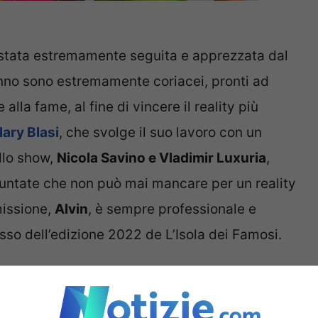
stata estremamente seguita e apprezzata dal
’anno sono estremamente coriacei, pronti ad
 alla fame, al fine di vincere il reality più
Ilary Blasi
, che svolge il suo lavoro con un
llo show,
Nicola Savino e Vladimir Luxuria
,
puntate che non può mai mancare per un reality
smissione,
Alvin
, è sempre professionale e
esso dell’edizione 2022 de L’Isola dei Famosi.