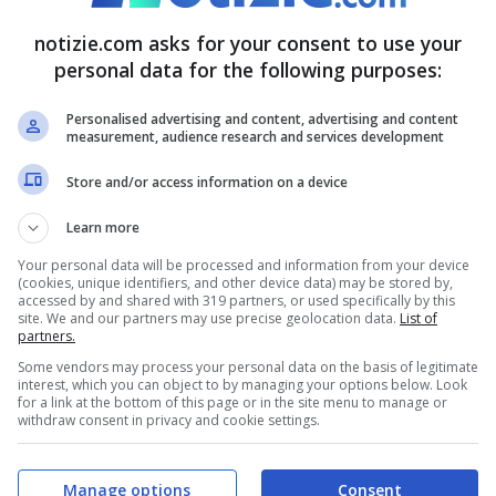
lity, non mancano. Uno dei concorrenti,
Marco
notizie.com asks for your consent to use your
mi al fegato
: la salute prima di tutto. Queste le
personal data for the following purposes:
 merito alla situazione di Cucolo:
“Mi dispiace
Personalised advertising and content, advertising and content
stata, ma la salute viene prima di tutto, poi il
measurement, audience research and services development
 chiamerò e ci abbracceremo ancora. Adesso
Store and/or access information on a device
 una bella. Magari un po’ di cibo, anche
Learn more
roblemi allo stomaco e al fegato, quindi ha
Your personal data will be processed and information from your device
(cookies, unique identifiers, and other device data) may be stored by,
ensare a queste cose e poi alle altre. Gli
accessed by and shared with 319 partners, or used specifically by this
site. We and our partners may use precise geolocation data.
List of
partners.
Some vendors may process your personal data on the basis of legitimate
interest, which you can object to by managing your options below. Look
for a link at the bottom of this page or in the site menu to manage or
withdraw consent in privacy and cookie settings.
Manage options
Consent