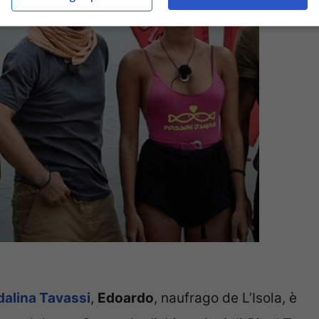
alina Tavassi
,
Edoardo
, naufrago de L’Isola, è