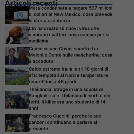
Articoli recenti
Meta condannata a pagare 567 milioni
di dollari al New Mexico: cosa prevede
la storica sentenza
L’IA ha creato 16 nuovi virus che
divorano i batteri: cosa cambia per la
medicina
Commissione Covid, scontro tra
Meloni e Conte sulle mascherine: cosa
è accaduto
Caldo estremo Italia, altri 10 giorni di
afa: temporali al Nord e temperature
record fino a 48 gradi
Thailandia, strage in una scuola di
Bangkok: sale il bilancio di morti e dei
feriti. Il killer era uno studente di 14
anni
Francesco Guccini, perché le sue
canzoni continuano a parlare al
presente